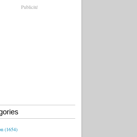
Publicité
gories
on
(1654)