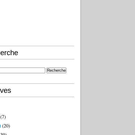
erche
ives
(7)
t
(20)
39)