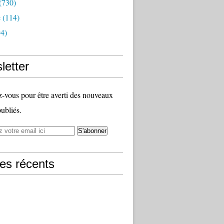
(730)
e
(114)
4)
letter
vous pour être averti des nouveaux
publiés.
les récents