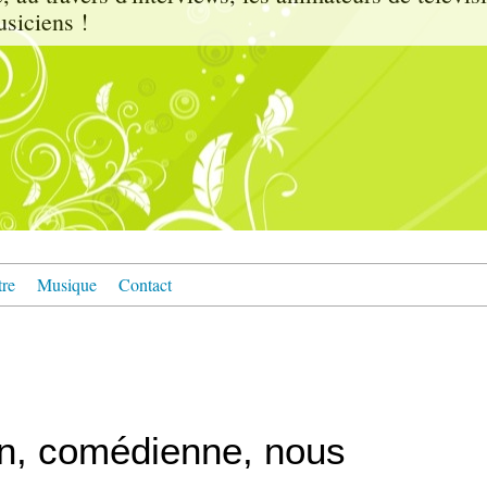
usiciens !
tre
Musique
Contact
on, comédienne, nous