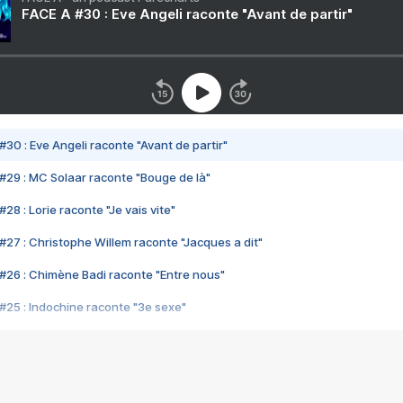
FACE A #30 : Eve Angeli raconte "Avant de partir"
#30 : Eve Angeli raconte "Avant de partir"
#29 : MC Solaar raconte "Bouge de là"
28 : Lorie raconte "Je vais vite"
#27 : Christophe Willem raconte "Jacques a dit"
#26 : Chimène Badi raconte "Entre nous"
#25 : Indochine raconte "3e sexe"
#24 : Zaho raconte "C'est chelou"
#23 : Patrick Bruel raconte "Au café des délices"