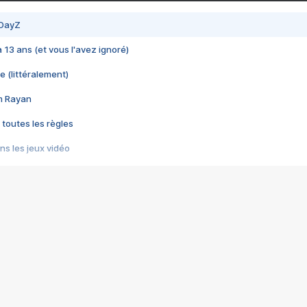
 DayZ
 a 13 ans (et vous l'avez ignoré)
e (littéralement)
im Rayan
 toutes les règles
s les jeux vidéo
us choquant de Rockstar ? - Le scandale BULLY
e plus moche de Steam
du RÊVE tourne au CAUCHEMAR
pendant 8 heures
it… à tort
umiliés par un jeu vidéo