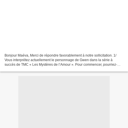
Bonjour Maéva, Merci de répondre favorablement à notre sollicitation. 1/
Vous interprétez actuellement le personnage de Gwen dans la série à
succès de TMC « Les Mystères de l’Amour ». Pour commencer, pourriez-
vous tout d’abord nous décrire cette jeune...