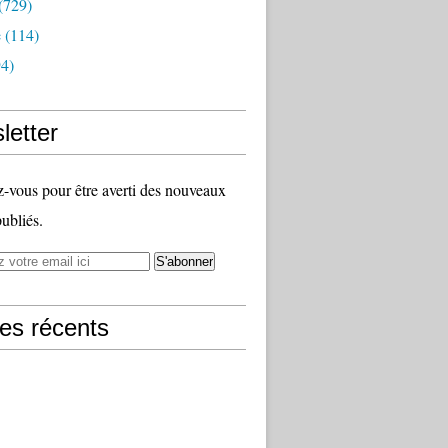
(729)
e
(114)
4)
letter
vous pour être averti des nouveaux
publiés.
les récents