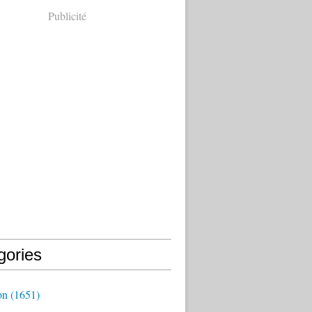
Publicité
gories
on
(1651)