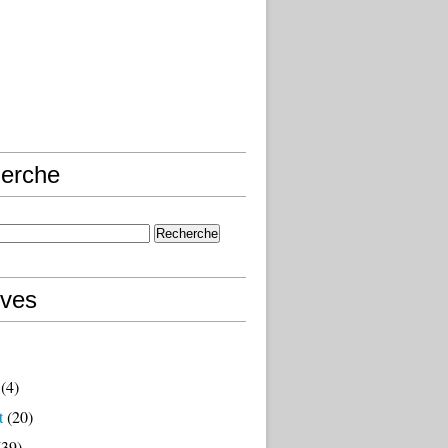
erche
ives
(4)
t
(20)
39)