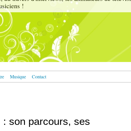
usiciens !
tre
Musique
Contact
 : son parcours, ses