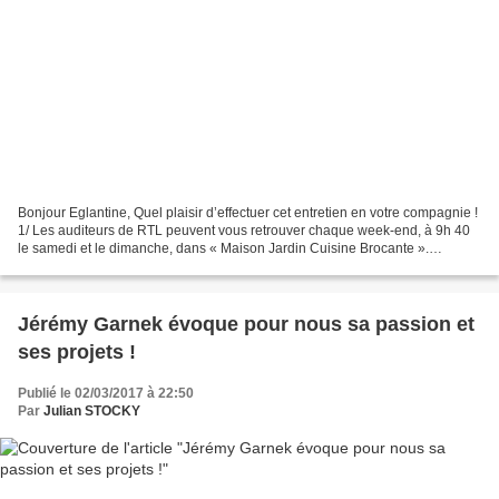
Bonjour Eglantine, Quel plaisir d’effectuer cet entretien en votre compagnie !
1/ Les auditeurs de RTL peuvent vous retrouver chaque week-end, à 9h 40
le samedi et le dimanche, dans « Maison Jardin Cuisine Brocante ».
Comment décririez-vous ce programme?...
Jérémy Garnek évoque pour nous sa passion et
ses projets !
Publié le 02/03/2017 à 22:50
Par
Julian STOCKY