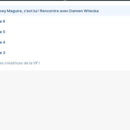
bey Maguire, c'est lui ! Rencontre avec Damien Witecka
e 6
e 5
e 4
e 3
s créatrices de la VF !
e 2
e 1
e Mektoub My Love arrive enfin ! Rencontre avec Shaïn Boumedine et Sal
i : après Toni en famille
elle réalise le bouleversant Dites lui que je l'aime
ais ! Rencontre autour de Vie privée de Rebecca Zlotowski