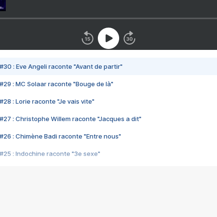
#30 : Eve Angeli raconte "Avant de partir"
#29 : MC Solaar raconte "Bouge de là"
28 : Lorie raconte "Je vais vite"
#27 : Christophe Willem raconte "Jacques a dit"
#26 : Chimène Badi raconte "Entre nous"
#25 : Indochine raconte "3e sexe"
#24 : Zaho raconte "C'est chelou"
#23 : Patrick Bruel raconte "Au café des délices"
#22 : Kyo raconte "Le chemin"