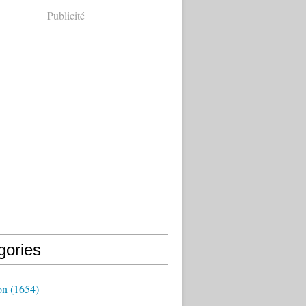
Publicité
gories
on
(1654)