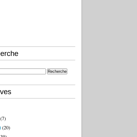
erche
ives
(7)
t
(20)
39)