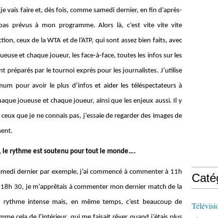
je vais faire et, dès fois, comme samedi dernier, en fin d’après-
pas prévus à mon programme. Alors là, c’est vite vite vite
ion, ceux de la WTA et de l’ATP, qui sont assez bien faits, avec
euse et chaque joueur, les face-à-face, toutes les infos sur les
 préparés par le tournoi exprès pour les journalistes. J’utilise
imum pour avoir le plus d’infos et aider les téléspectateurs à
aque joueuse et chaque joueur, ainsi que les enjeux aussi. Il y
 ceux que je ne connais pas, j’essaie de regarder des images de
ent.
ne, le rythme est soutenu pour tout le monde….
 Samedi dernier par exemple, j’ai commencé à commenter à 11h
Caté
 A 18h 30, je m’apprêtais à commenter mon dernier match de la
 un rythme intense mais, en même temps, c’est beaucoup de
Télévisi
e cela de l’intérieur, qui me faisait rêver quand j’étais plus