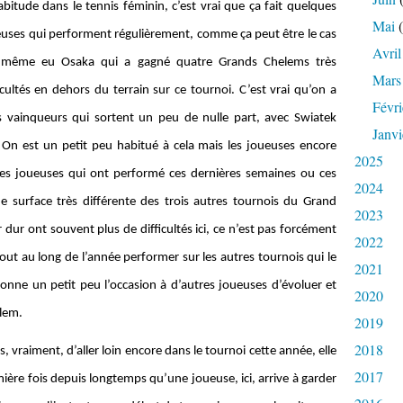
bitude dans le tennis féminin, c’est vrai que ça fait quelques
Mai
(
euses qui performent régulièrement, comme ça peut être le cas
Avril
d même eu Osaka qui a gagné quatre Grands Chelems très
Mars
ultés en dehors du terrain sur ce tournoi. C’est vrai qu’on a
Févri
es vainqueurs qui sortent un peu de nulle part, avec Swiatek
Janvi
 On est un petit peu habitué à cela mais les joueuses encore
2025
des joueuses qui ont performé ces dernières semaines ou ces
2024
ne surface très différente des trois autres tournois du Grand
2023
dur ont souvent plus de difficultés ici, ce n’est pas forcément
2022
out au long de l’année performer sur les autres tournois qui le
2021
 donne un petit peu l’occasion à d’autres joueuses d’évoluer et
2020
elem.
2019
2018
 vraiment, d’aller loin encore dans le tournoi cette année, elle
2017
mière fois depuis longtemps qu’une joueuse, ici, arrive à garder