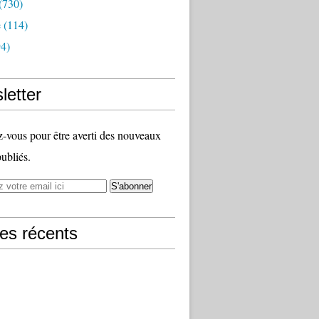
(730)
e
(114)
4)
letter
vous pour être averti des nouveaux
publiés.
les récents