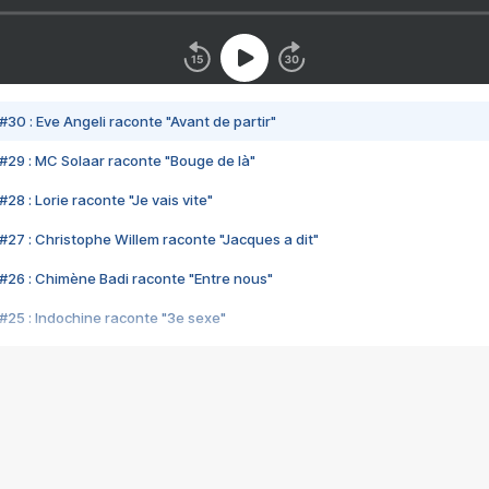
#30 : Eve Angeli raconte "Avant de partir"
#29 : MC Solaar raconte "Bouge de là"
28 : Lorie raconte "Je vais vite"
#27 : Christophe Willem raconte "Jacques a dit"
#26 : Chimène Badi raconte "Entre nous"
#25 : Indochine raconte "3e sexe"
#24 : Zaho raconte "C'est chelou"
#23 : Patrick Bruel raconte "Au café des délices"
#22 : Kyo raconte "Le chemin"
#21 : Nolwenn Leroy raconte "Cassé"