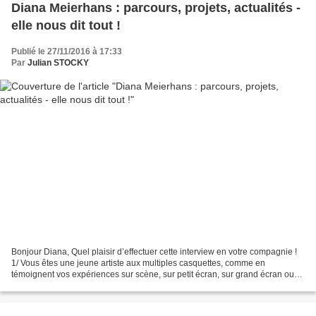
Diana Meierhans : parcours, projets, actualités -
elle nous dit tout !
Publié le 27/11/2016 à 17:33
Par
Julian STOCKY
Bonjour Diana, Quel plaisir d’effectuer cette interview en votre compagnie !
1/ Vous êtes une jeune artiste aux multiples casquettes, comme en
témoignent vos expériences sur scène, sur petit écran, sur grand écran ou
bien encore en publicité. Qu’est-ce...