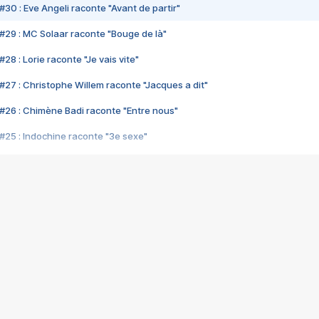
#30 : Eve Angeli raconte "Avant de partir"
#29 : MC Solaar raconte "Bouge de là"
28 : Lorie raconte "Je vais vite"
#27 : Christophe Willem raconte "Jacques a dit"
#26 : Chimène Badi raconte "Entre nous"
#25 : Indochine raconte "3e sexe"
#24 : Zaho raconte "C'est chelou"
#23 : Patrick Bruel raconte "Au café des délices"
#22 : Kyo raconte "Le chemin"
#21 : Nolwenn Leroy raconte "Cassé"
#20 : Patrick Hernandez raconte "Born to be alive"
#19 : Lorie raconte "Près de moi"
#18 : Michael Jones raconte "A nos actes manqués" (avec Jean-Jacque