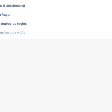
e (littéralement)
im Rayan
 toutes les règles
s les jeux vidéo
us choquant de Rockstar ? - Le scandale BULLY
e plus moche de Steam
du RÊVE tourne au CAUCHEMAR
pendant 8 heures
it… à tort
umiliés par un jeu vidéo
ire - Final Fantasy 8
ti un empire - Age of Empires