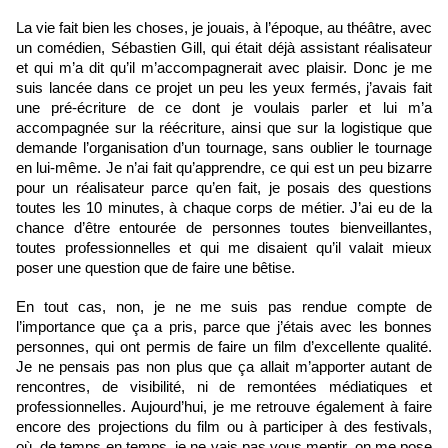
La vie fait bien les choses, je jouais, à l’époque, au théâtre, avec 
un comédien, Sébastien Gill, qui était déjà assistant réalisateur 
et qui m’a dit qu’il m’accompagnerait avec plaisir. Donc je me 
suis lancée dans ce projet un peu les yeux fermés, j’avais fait 
une pré-écriture de ce dont je voulais parler et lui m’a 
accompagnée sur la réécriture, ainsi que sur la logistique que 
demande l’organisation d’un tournage, sans oublier le tournage 
en lui-même. Je n’ai fait qu’apprendre, ce qui est un peu bizarre 
pour un réalisateur parce qu’en fait, je posais des questions 
toutes les 10 minutes, à chaque corps de métier. J’ai eu de la 
chance d’être entourée de personnes toutes bienveillantes, 
toutes professionnelles et qui me disaient qu’il valait mieux 
poser une question que de faire une bêtise.
En tout cas, non, je ne me suis pas rendue compte de 
l’importance que ça a pris, parce que j’étais avec les bonnes 
personnes, qui ont permis de faire un film d’excellente qualité. 
Je ne pensais pas non plus que ça allait m’apporter autant de 
rencontres, de visibilité, ni de remontées médiatiques et 
professionnelles. Aujourd’hui, je me retrouve également à faire 
encore des projections du film ou à participer à des festivals, 
où, de temps en temps, je ne vais pas vous mentir, on me pose 