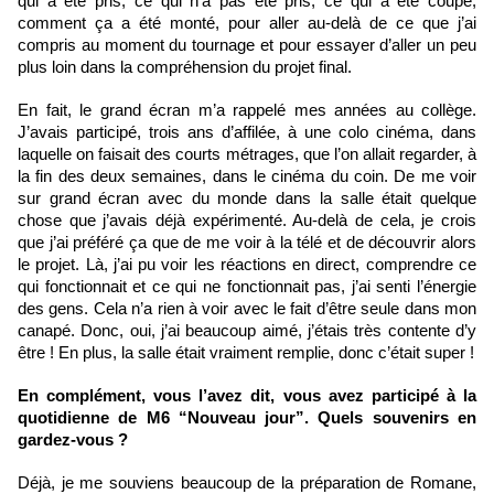
qui a été pris, ce qui n’a pas été pris, ce qui a été coupé, 
comment ça a été monté, pour aller au-delà de ce que j’ai 
compris au moment du tournage et pour essayer d’aller un peu 
plus loin dans la compréhension du projet final. 
En fait, le grand écran m’a rappelé mes années au collège. 
J’avais participé, trois ans d’affilée, à une colo cinéma, dans 
laquelle on faisait des courts métrages, que l’on allait regarder, à 
la fin des deux semaines, dans le cinéma du coin. De me voir 
sur grand écran avec du monde dans la salle était quelque 
chose que j’avais déjà expérimenté. Au-delà de cela, je crois 
que j’ai préféré ça que de me voir à la télé et de découvrir alors 
le projet. Là, j’ai pu voir les réactions en direct, comprendre ce 
qui fonctionnait et ce qui ne fonctionnait pas, j’ai senti l’énergie 
des gens. Cela n’a rien à voir avec le fait d’être seule dans mon 
canapé. Donc, oui, j’ai beaucoup aimé, j’étais très contente d’y 
être ! En plus, la salle était vraiment remplie, donc c’était super !
En complément, vous l’avez dit, vous avez participé à la 
quotidienne de M6 “Nouveau jour”. Quels souvenirs en 
gardez-vous ?
Déjà, je me souviens beaucoup de la préparation de Romane, 