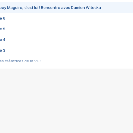
bey Maguire, c'est lui ! Rencontre avec Damien Witecka
e 6
e 5
e 4
e 3
s créatrices de la VF !
e 2
e 1
e Mektoub My Love arrive enfin ! Rencontre avec Shaïn Boumedine et Sal
i : après Toni en famille
elle réalise le bouleversant Dites lui que je l'aime
ais ! Rencontre autour de Vie privée de Rebecca Zlotowski