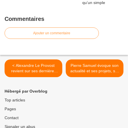
Commentaires
Ajouter un commentaire
< Alexandre Le Provost
Pierre Samuel évoque son
revient sur ses dernières
actualité et ses projets, sur
actualités télévisuelles et en
scène et à l'image ! >
précise les différentes
approches qu'il a eues !
Hébergé par Overblog
Top articles
Pages
Contact
Signaler un abus