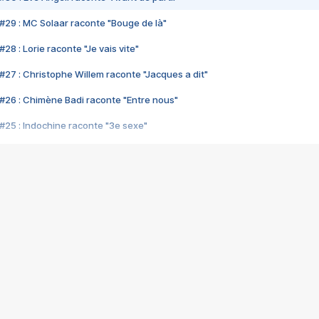
#29 : MC Solaar raconte "Bouge de là"
28 : Lorie raconte "Je vais vite"
#27 : Christophe Willem raconte "Jacques a dit"
#26 : Chimène Badi raconte "Entre nous"
#25 : Indochine raconte "3e sexe"
#24 : Zaho raconte "C'est chelou"
#23 : Patrick Bruel raconte "Au café des délices"
#22 : Kyo raconte "Le chemin"
#21 : Nolwenn Leroy raconte "Cassé"
#20 : Patrick Hernandez raconte "Born to be alive"
#19 : Lorie raconte "Près de moi"
#18 : Michael Jones raconte "A nos actes manqués" (avec Jean-Jacque