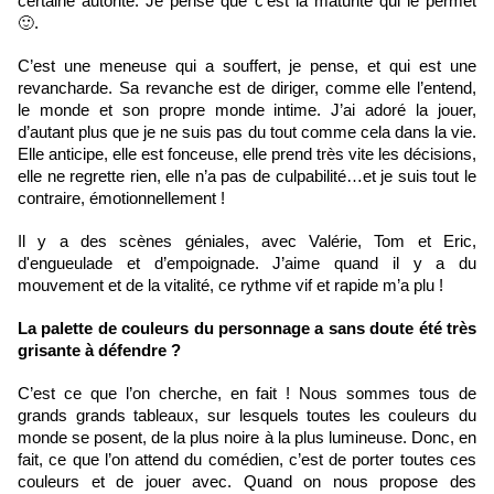
certaine autorité. Je pense que c’est la maturité qui le permet 
🙂. 
C’est une meneuse qui a souffert, je pense, et qui est une 
revancharde. Sa revanche est de diriger, comme elle l’entend, 
le monde et son propre monde intime. J’ai adoré la jouer, 
d’autant plus que je ne suis pas du tout comme cela dans la vie. 
Elle anticipe, elle est fonceuse, elle prend très vite les décisions, 
elle ne regrette rien, elle n’a pas de culpabilité…et je suis tout le 
contraire, émotionnellement ! 
Il y a des scènes géniales, avec Valérie, Tom et Eric, 
d'engueulade et d’empoignade. J’aime quand il y a du 
mouvement et de la vitalité, ce rythme vif et rapide m’a plu ! 
La palette de couleurs du personnage a sans doute été très 
grisante à défendre ?
C’est ce que l’on cherche, en fait ! Nous sommes tous de 
grands grands tableaux, sur lesquels toutes les couleurs du 
monde se posent, de la plus noire à la plus lumineuse. Donc, en 
fait, ce que l’on attend du comédien, c’est de porter toutes ces 
couleurs et de jouer avec. Quand on nous propose des 