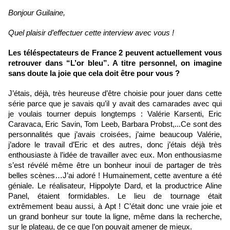
Bonjour Guilaine,
Quel plaisir d’effectuer cette interview avec vous !
Les téléspectateurs de France 2 peuvent actuellement vous 
retrouver dans “L’or bleu”. A titre personnel, on imagine 
sans doute la joie que cela doit être pour vous ?
J’étais, déjà, très heureuse d’être choisie pour jouer dans cette 
série parce que je savais qu’il y avait des camarades avec qui 
je voulais tourner depuis longtemps : Valérie Karsenti, Eric 
Caravaca, Eric Savin, Tom Leeb, Barbara Probst,...Ce sont des 
personnalités que j’avais croisées, j’aime beaucoup Valérie, 
j’adore le travail d’Eric et des autres, donc j’étais déjà très 
enthousiaste à l’idée de travailler avec eux. Mon enthousiasme 
s’est révélé même être un bonheur inouï de partager de très 
belles scènes…J’ai adoré ! Humainement, cette aventure a été 
géniale. Le réalisateur, Hippolyte Dard, et la productrice Aline 
Panel, étaient formidables. Le lieu de tournage était 
extrêmement beau aussi, à Apt ! C’était donc une vraie joie et 
un grand bonheur sur toute la ligne, même dans la recherche, 
sur le plateau, de ce que l’on pouvait amener de mieux. 