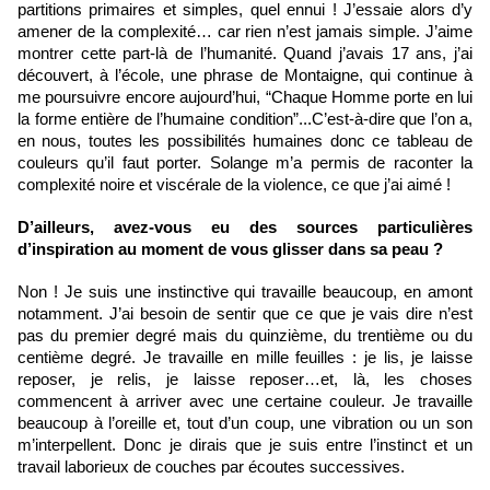
partitions primaires et simples, quel ennui ! J’essaie alors d’y 
amener de la complexité… car rien n’est jamais simple. J’aime 
montrer cette part-là de l’humanité. Quand j’avais 17 ans, j’ai 
découvert, à l’école, une phrase de Montaigne, qui continue à 
me poursuivre encore aujourd’hui, “Chaque Homme porte en lui 
la forme entière de l’humaine condition”...C’est-à-dire que l’on a, 
en nous, toutes les possibilités humaines donc ce tableau de 
couleurs qu’il faut porter. Solange m’a permis de raconter la 
complexité noire et viscérale de la violence, ce que j’ai aimé !
D’ailleurs, avez-vous eu des sources particulières 
d’inspiration au moment de vous glisser dans sa peau ?
Non ! Je suis une instinctive qui travaille beaucoup, en amont 
notamment. J’ai besoin de sentir que ce que je vais dire n’est 
pas du premier degré mais du quinzième, du trentième ou du 
centième degré. Je travaille en mille feuilles : je lis, je laisse 
reposer, je relis, je laisse reposer…et, là, les choses 
commencent à arriver avec une certaine couleur. Je travaille 
beaucoup à l’oreille et, tout d’un coup, une vibration ou un son 
m’interpellent. Donc je dirais que je suis entre l’instinct et un 
travail laborieux de couches par écoutes successives.