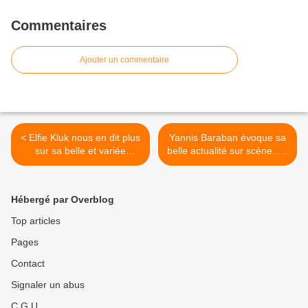
Commentaires
Ajouter un commentaire
< Elfie Kluk nous en dit plus
Yannis Baraban évoque sa
sur sa belle et variée
belle actualité sur scène...et
actualité artistique !
peut-être ailleurs également
! >
Hébergé par Overblog
Top articles
Pages
Contact
Signaler un abus
C.G.U.