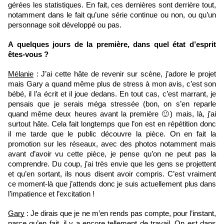
gérées les statistiques. En fait, ces dernières sont derrière tout, 
notamment dans le fait qu’une série continue ou non, ou qu’un 
personnage soit développé ou pas. 
A quelques jours de la première, dans quel état d’esprit 
êtes-vous ?
Mélanie
 : J’ai cette hâte de revenir sur scène, j’adore le projet 
mais Gary a quand même plus de stress à mon avis, c’est son 
bébé, il l’a écrit et il joue dedans. En tout cas, c’est marrant, je 
pensais que je serais méga stressée (bon, on s’en reparle 
quand même deux heures avant la première 🙂) mais, là, j’ai 
surtout hâte. Cela fait longtemps que l’on est en répétition donc 
il me tarde que le public découvre la pièce. On en fait la 
promotion sur les réseaux, avec des photos notamment mais 
avant d’avoir vu cette pièce, je pense qu’on ne peut pas la 
comprendre. Du coup, j’ai très envie que les gens se projettent 
et qu’en sortant, ils nous disent avoir compris. C’est vraiment 
ce moment-là que j’attends donc je suis actuellement plus dans 
l’impatience et l’excitation !
Gary
 : Je dirais que je ne m’en rends pas compte, pour l’instant, 
parce qu’en fait, il y a encore tellement de travail. On est dans 