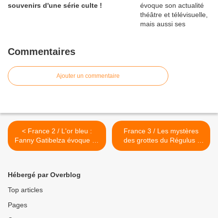
souvenirs d'une série culte !
Commentaires
Ajouter un commentaire
< France 2 / L'or bleu :
France 3 / Les mystères
Fanny Gatibelza évoque ce
des grottes du Régulus :
nouveau programme, qui
Sacha Vanbockestal
sera très prochainement
évoque ce téléfilm inédit,
diffusé !
ainsi que la pièce de
Hébergé par Overblog
théâtre qu'il jouera au
festival d'Avignon! >
Top articles
Pages