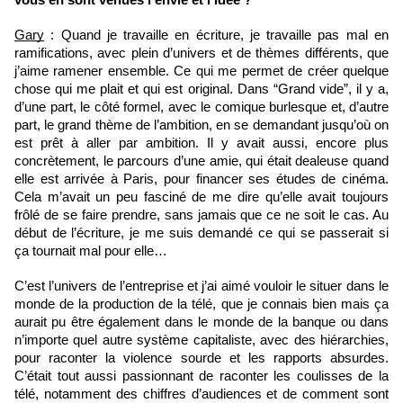
vous en sont venues l’envie et l’idée ?
Gary
 : Quand je travaille en écriture, je travaille pas mal en 
ramifications, avec plein d’univers et de thèmes différents, que 
j’aime ramener ensemble. Ce qui me permet de créer quelque 
chose qui me plait et qui est original. Dans “Grand vide”, il y a, 
d’une part, le côté formel, avec le comique burlesque et, d’autre 
part, le grand thème de l’ambition, en se demandant jusqu’où on 
est prêt à aller par ambition. Il y avait aussi, encore plus 
concrètement, le parcours d’une amie, qui était dealeuse quand 
elle est arrivée à Paris, pour financer ses études de cinéma. 
Cela m’avait un peu fasciné de me dire qu’elle avait toujours 
frôlé de se faire prendre, sans jamais que ce ne soit le cas. Au 
début de l’écriture, je me suis demandé ce qui se passerait si 
ça tournait mal pour elle…
C’est l’univers de l’entreprise et j’ai aimé vouloir le situer dans le 
monde de la production de la télé, que je connais bien mais ça 
aurait pu être également dans le monde de la banque ou dans 
n’importe quel autre système capitaliste, avec des hiérarchies, 
pour raconter la violence sourde et les rapports absurdes. 
C’était tout aussi passionnant de raconter les coulisses de la 
télé, notamment des chiffres d’audiences et de comment sont 