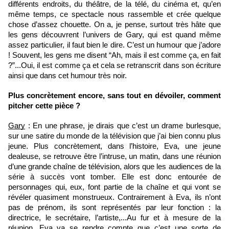
différents endroits, du théâtre, de la télé, du cinéma et, qu’en 
même temps, ce spectacle nous rassemble et crée quelque 
chose d’assez chouette. On a, je pense, surtout très hâte que 
les gens découvrent l’univers de Gary, qui est quand même 
assez particulier, il faut bien le dire. C’est un humour que j’adore 
! Souvent, les gens me disent “Ah, mais il est comme ça, en fait 
?”...Oui, il est comme ça et cela se retranscrit dans son écriture 
ainsi que dans cet humour très noir.
Plus concrètement encore, sans tout en dévoiler, comment 
pitcher cette pièce ?
Gary
 : En une phrase, je dirais que c’est un drame burlesque, 
sur une satire du monde de la télévision que j’ai bien connu plus 
jeune. Plus concrètement, dans l’histoire, Eva, une jeune 
dealeuse, se retrouve être l’intruse, un matin, dans une réunion 
d’une grande chaîne de télévision, alors que les audiences de la 
série à succès vont tomber. Elle est donc entourée de 
personnages qui, eux, font partie de la chaîne et qui vont se 
révéler quasiment monstrueux. Contrairement à Eva, ils n’ont 
pas de prénom, ils sont représentés par leur fonction : la 
directrice, le secrétaire, l’artiste,...Au fur et à mesure de la 
réunion, Eva va se rendre compte que c’est une sorte de 