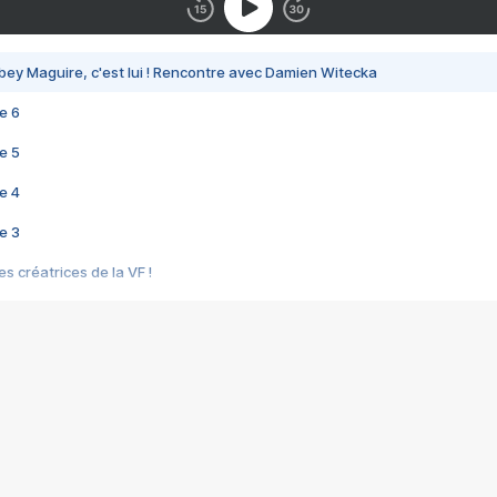
bey Maguire, c'est lui ! Rencontre avec Damien Witecka
e 6
e 5
e 4
e 3
s créatrices de la VF !
e 2
e 1
e Mektoub My Love arrive enfin ! Rencontre avec Shaïn Boumedine et Sal
i : après Toni en famille
elle réalise le bouleversant Dites lui que je l'aime