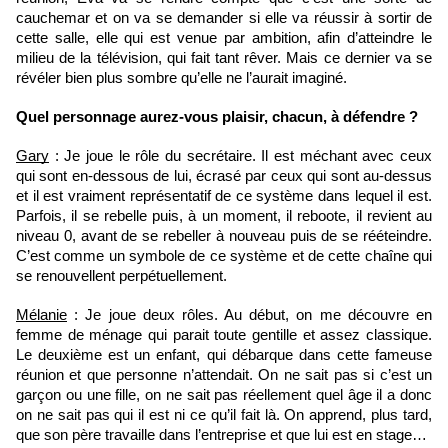
cauchemar et on va se demander si elle va réussir à sortir de 
cette salle, elle qui est venue par ambition, afin d’atteindre le 
milieu de la télévision, qui fait tant rêver. Mais ce dernier va se 
révéler bien plus sombre qu’elle ne l’aurait imaginé.
Quel personnage aurez-vous plaisir, chacun, à défendre ?
Gary
 : Je joue le rôle du secrétaire. Il est méchant avec ceux 
qui sont en-dessous de lui, écrasé par ceux qui sont au-dessus 
et il est vraiment représentatif de ce système dans lequel il est. 
Parfois, il se rebelle puis, à un moment, il reboote, il revient au 
niveau 0, avant de se rebeller à nouveau puis de se rééteindre. 
C’est comme un symbole de ce système et de cette chaîne qui 
se renouvellent perpétuellement. 
Mélanie
 : Je joue deux rôles. Au début, on me découvre en 
femme de ménage qui parait toute gentille et assez classique. 
Le deuxième est un enfant, qui débarque dans cette fameuse 
réunion et que personne n’attendait. On ne sait pas si c’est un 
garçon ou une fille, on ne sait pas réellement quel âge il a donc 
on ne sait pas qui il est ni ce qu’il fait là. On apprend, plus tard, 
que son père travaille dans l’entreprise et que lui est en stage…