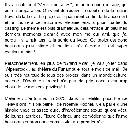
Il y a également “Vents contraires”, un autre court-métrage, qui 
est en préparation. On vient de recevoir le soutien de la région 
Pays de la Loire. Le projet est quasiment en fin de financement 
et on tournera cet automne. Mélanie fera, à priori, partie du 
casting. Le thème est plus dramatique, cela retrace un peu mes 
derniers moments d’amitié avec mon meilleur ami, que j’ai 
perdu il y a huit ans, à la sortie du lycée. Ce projet est donc 
beaucoup plus intime et me tient très à cœur. Il est hyper 
excitant à faire !
Personnellement, en plus de “Grand vide”, je vais jouer dans 
“Alpenstock”, au théâtre du Funambule, tout le mois de mai ! Je 
suis très heureux de tous ces projets, dans un monde culturel 
secoué. D’avoir du travail n’a pas de prix donc c’est trop 
chouette, je me sens privilégié !
Mélanie
 : J’ai tourné, fin 2025, dans un téléfilm pour France 
Télévisions, “Triple peine”, de Noémie Kocher. Cela parle d’une 
histoire vraie et assez dure, d’harcèlement sexuel qu’ont vécu 
de jeunes actrices. Fleure Geffrier, une comédienne que j’aime 
beaucoup et mon amie dans la vie, a le premier rôle. 