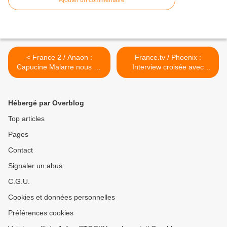
Ajouter un commentaire
< France 2 / Anaon :
France.tv / Phoenix :
Capucine Malarre nous en
Interview croisée avec
dit plus sur son
Matthieu Bernard, Louis
personnage, et évoque ses
Aubert et Franck Brett, les
autres actualités
créateurs et le réalisateur !
Hébergé par Overblog
télévisuelles !
>
Top articles
Pages
Contact
Signaler un abus
C.G.U.
Cookies et données personnelles
Préférences cookies