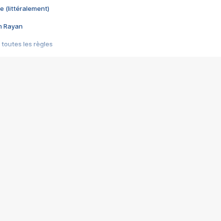
e (littéralement)
im Rayan
 toutes les règles
s les jeux vidéo
us choquant de Rockstar ? - Le scandale BULLY
e plus moche de Steam
du RÊVE tourne au CAUCHEMAR
pendant 8 heures
it… à tort
umiliés par un jeu vidéo
ire - Final Fantasy 8
ti un empire - Age of Empires