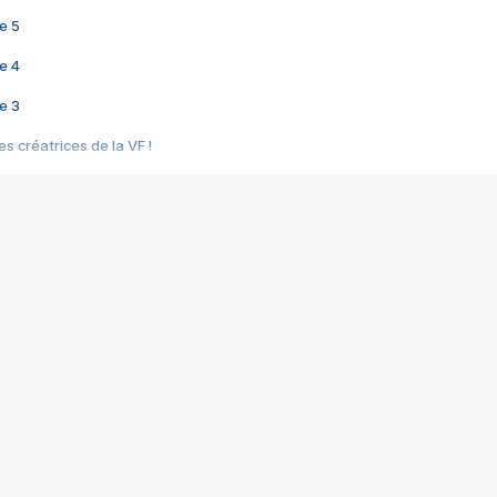
e 5
e 4
e 3
s créatrices de la VF !
e 2
e 1
e Mektoub My Love arrive enfin ! Rencontre avec Shaïn Boumedine et Sal
i : après Toni en famille
elle réalise le bouleversant Dites lui que je l'aime
ais ! Rencontre autour de Vie privée de Rebecca Zlotowski
 de Marguerite, Grave... Rencontre avec Ella Rumpf
 Les Rêveurs, un film intime sur la santé mentale