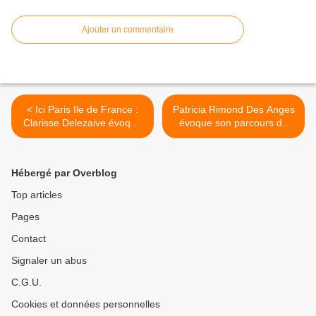
Ajouter un commentaire
< Ici Paris Ile de France :
Patricia Rimond Des Anges
Clarisse Delezaive évoque
évoque son parcours de
ses chroniques
réalisatrice, ses actualités
quotidiennes, ainsi que ses
et ses projets ! >
autres activités artistiques,
Hébergé par Overblog
notamment sa chaine
Youtube !
Top articles
Pages
Contact
Signaler un abus
C.G.U.
Cookies et données personnelles