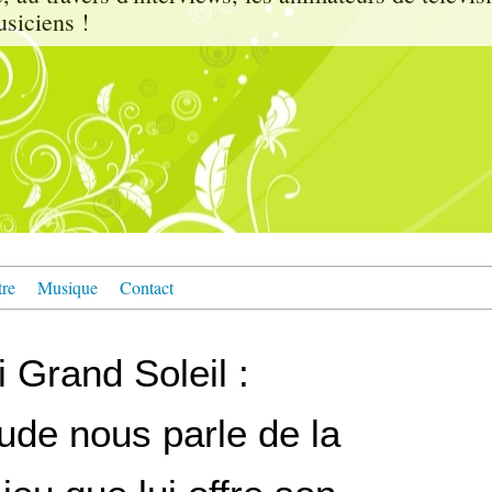
usiciens !
tre
Musique
Contact
 Grand Soleil :
ude nous parle de la