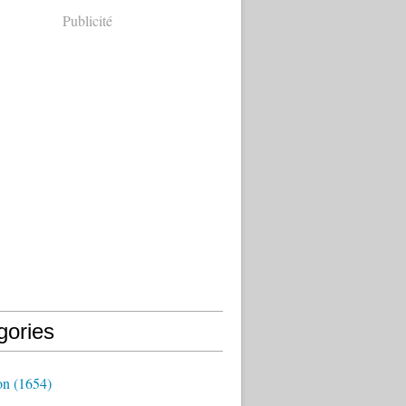
Publicité
gories
on
(1654)