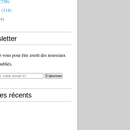
(730)
e
(114)
4)
letter
vous pour être averti des nouveaux
publiés.
les récents