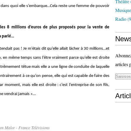
Théâtre
ce dans quoi elle s’embarque…Cela reste une femme de pouvoir
Musiqu
Radio
(9
 les 8 millions d’euros de plus proposés pour la vente de
a parlé…
News
endait pas ! Je m’étais dit qu’elle allait lâcher à 30 millions…et
Abonnez-
e, en même temps sans l’être vraiment parce qu’elle est droite
articles 
trêmement têtue mais elle a une ligne de conduite de laquelle
ntrairement à ce qu’on pense, elle qui est capable de faire des
r moment, mais elle est droite : c’est l’entreprise de son fils,
Je ne vendrai jamais »…
Artic
en Malot - France Télévisions