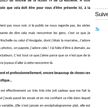
2025 du festival de la fiction Tv de La Rochelle. A titre
oie que cela doit être pour vous d’être présente ici, à la
Suiv
 vient pas nous voir, si le public ne nous regarde pas, les séries
geante de dire cela mais rencontrer les gens, c’est ce que je
a Rochelle ou celui d’Houlgate, dont j’étais la marraine…J’adore
s photos, on papote, j’adore cela ! J’ai hâte d’être à demain, au
ectateurs. C’est tout ce que j’aime parce que ce n’est que de la
re joyeux d’aller à cette rencontre-là.
ent et professionnellement, encore beaucoup de choses ces
tistique…
est effectivement un très très très joli cadeau que me fait la
 j’avais passé les essais et en me confiant ce rôle dans lequel
 variable…Elle n’est jamais en encéphalogramme plat, elle est