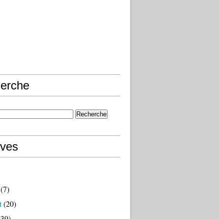
erche
ives
(7)
t
(20)
39)