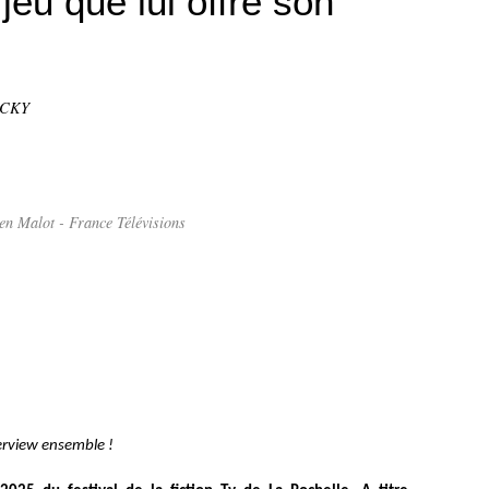
 jeu que lui offre son
OCKY
en Malot - France Télévisions
terview ensemble !