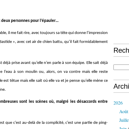
vec deux personnes pour l’épauler…
able, il me fait rire, avec toujours sa tête qui donne l’impression
astide », avec cet air de chien battu, qu’il fait formidablement
Rech
éjà prise avant qu’elle n’en parle à son équipe. Elle sait déjà
e l’eau à son moulin ou, alors, on va contre mais elle reste
lle est têtue mais elle sait où elle va et je pense qu’elle mène ce
Arch
ine.
ombreuses sont les scènes où, malgré les désaccords entre
2026
Août
Juille
est que c’est au-delà de la complicité, c’est une partie de ping-
Juin
(