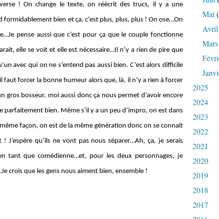
verse ! On change le texte, on réécrit des trucs, il y a une
Mai
(
d formidablement bien et ça, c’est plus, plus, plus ! On ose…On
Avril
ance…Je pense aussi que c’est pour ça que le couple fonctionne
Mars
rait, elle se voit et elle est nécessaire…Il n’y a rien de pire que
Févri
un avec qui on ne s’entend pas aussi bien. C’est alors difficile
Janvi
 il faut forcer la bonne humeur alors que, là, il n’y a rien à forcer
2025
un gros bosseur, moi aussi donc ça nous permet d’avoir encore
2024
xte parfaitement bien. Même s’il y a un peu d’impro, on est dans
2023
 la même façon, on est de la même génération donc on se connait
2022
t ! J’espère qu’ils ne vont pas nous séparer…Ah, ça, je serais
2021
, en tant que comédienne…et, pour les deux personnages, je
2020
e crois que les gens nous aiment bien, ensemble !
2019
2018
2017