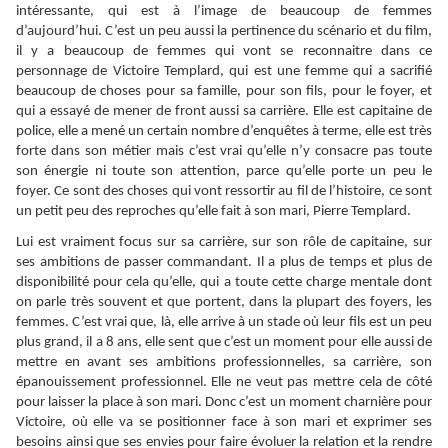
intéressante, qui est à l’image de beaucoup de femmes
d’aujourd’hui. C’est un peu aussi la pertinence du scénario et du film,
il y a beaucoup de femmes qui vont se reconnaitre dans ce
personnage de Victoire Templard, qui est une femme qui a sacrifié
beaucoup de choses pour sa famille, pour son fils, pour le foyer, et
qui a essayé de mener de front aussi sa carrière. Elle est capitaine de
police, elle a mené un certain nombre d’enquêtes à terme, elle est très
forte dans son métier mais c’est vrai qu’elle n’y consacre pas toute
son énergie ni toute son attention, parce qu’elle porte un peu le
foyer. Ce sont des choses qui vont ressortir au fil de l’histoire, ce sont
un petit peu des reproches qu’elle fait à son mari, Pierre Templard.
Lui est vraiment focus sur sa carrière, sur son rôle de capitaine, sur
ses ambitions de passer commandant. Il a plus de temps et plus de
disponibilité pour cela qu’elle, qui a toute cette charge mentale dont
on parle très souvent et que portent, dans la plupart des foyers, les
femmes. C’est vrai que, là, elle arrive à un stade où leur fils est un peu
plus grand, il a 8 ans, elle sent que c’est un moment pour elle aussi de
mettre en avant ses ambitions professionnelles, sa carrière, son
épanouissement professionnel. Elle ne veut pas mettre cela de côté
pour laisser la place à son mari. Donc c’est un moment charnière pour
Victoire, où elle va se positionner face à son mari et exprimer ses
besoins ainsi que ses envies pour faire évoluer la relation et la rendre