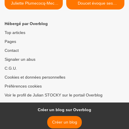
Juliette Plumecocq-Mech
Doucet évoque ses
évoque les deux diffusions,
émissions du week-end ! >
des 13 et 20 juin prochains
!
Hébergé par Overblog
Top articles
Pages
Contact
Signaler un abus
C.G.U.
Cookies et données personnelles
Préférences cookies
Voir le profil de Julian STOCKY sur le portail Overblog
Créer un blog sur Overblog
Créer un blog