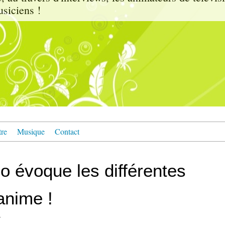
usiciens !
tre
Musique
Contact
o évoque les différentes
anime !