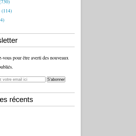
(730)
e
(114)
4)
letter
vous pour être averti des nouveaux
publiés.
les récents