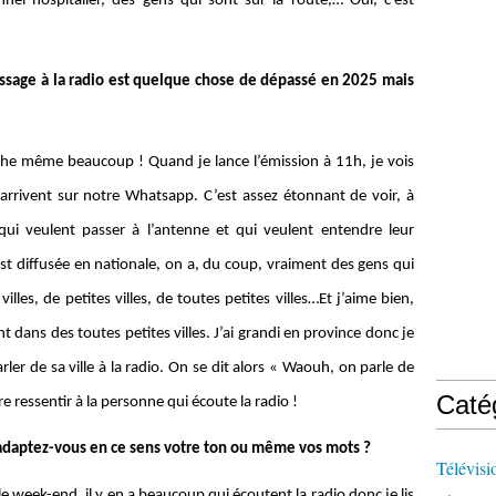
el hospitalier, des gens qui sont sur la route,… Oui, c’est
ssage à la radio est quelque chose de dépassé en 2025 mais
rche même beaucoup ! Quand je lance l’émission à 11h, je vois
rivent sur notre Whatsapp. C’est assez étonnant de voir, à
ui veulent passer à l’antenne et qui veulent entendre leur
t diffusée en nationale, on a, du coup, vraiment des gens qui
les, de petites villes, de toutes petites villes…Et j’aime bien,
t dans des toutes petites villes. J’ai grandi en province donc je
arler de sa ville à la radio. On se dit alors « Waouh, on parle de
Caté
re ressentir à la personne qui écoute la radio !
 adaptez-vous en ce sens votre ton ou même vos mots ?
Télévisi
 le week-end, il y en a beaucoup qui écoutent la radio donc je lis