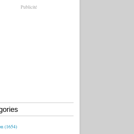
Publicité
gories
on
(1654)