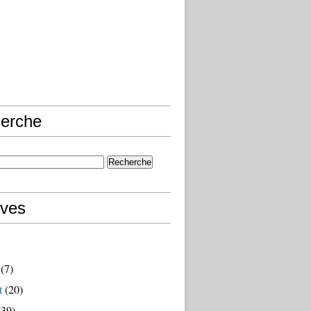
erche
ives
(7)
t
(20)
39)