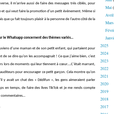
erse, il m’arrive aussi de faire des messages très ciblés, pour
Mai
(
le et qui veut faire la promotion d’un petit évènement. Même si
Avril
sais que ça fait toujours plaisir à la personne de l’autre côté de la
Mars
Févri
Janvi
ur le Whatsapp concernent des thèmes variés…
2025
 souviens d’une maman et de son petit enfant, qui partaient pour
2024
nt de se dire qu’on les accompagnait ! Ce que j’aime bien, c’est
2023
s lors de moments qui leur tiennent à cœur….C’était marrant,
2022
 d’auditeurs pour encourager ce petit garçon. Cela montre qu’on
2021
’il y avait un chat des « Dédifun », les gens aimeraient parler
2020
emps en temps, de faire des lives TikTok et je me rends compte
2019
les commentaires…
2018
2017
…