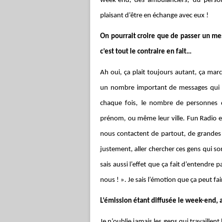
week-end, des ambulanciers, du personn
plaisant d’être en échange avec eux !
On pourrait croire que de passer un me
c’est tout le contraire en fait…
Ah oui, ça plait toujours autant, ça ma
un nombre important de messages qui ar
chaque fois, le nombre de personnes q
prénom, ou même leur ville. Fun Radio es
nous contactent de partout, de grandes vil
justement, aller chercher ces gens qui son
sais aussi l’effet que ça fait d’entendre p
nous ! ». Je sais l’émotion que ça peut fai
L’émission étant diffusée le week-end,
Je n’oublie jamais les gens qui travaillent