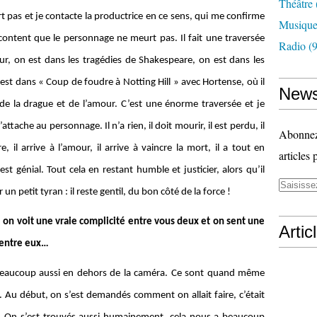
Théâtre
t pas et je contacte la productrice en ce sens, qui me confirme
Musiqu
 content que le personnage ne meurt pas. Il fait une traversée
Radio
(9
mour, on est dans les tragédies de Shakespeare, on est dans les
t dans « Coup de foudre à Notting Hill » avec Hortense, où il
News
e la drague et de l’amour. C’est une énorme traversée et je
ttache au personnage. Il n’a rien, il doit mourir, il est perdu, il
Abonnez-
, il arrive à l’amour, il arrive à vaincre la mort, il a tout en
articles 
st génial. Tout cela en restant humble et justicier, alors qu’il
un petit tyran : il reste gentil, du bon côté de la force !
 on voit une vraie complicité entre vous deux et on sent une
Artic
e entre eux…
e beaucoup aussi en dehors de la caméra. Ce sont quand même
 Au début, on s’est demandés comment on allait faire, c’était