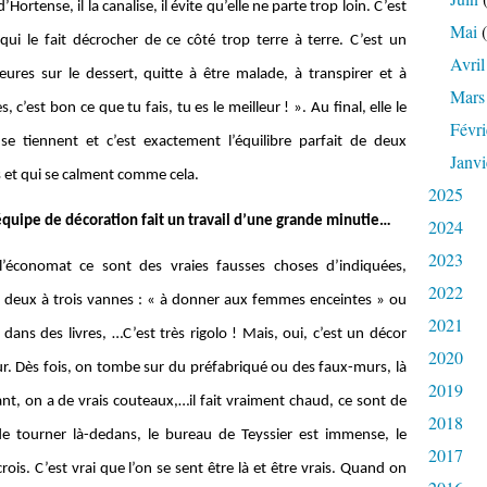
ortense, il la canalise, il évite qu’elle ne parte trop loin. C’est
Mai
(
qui le fait décrocher de ce côté trop terre à terre. C’est un
Avril
eures sur le dessert, quitte à être malade, à transpirer et à
Mars
s, c’est bon ce que tu fais, tu es le meilleur ! ». Au final, elle le
Févri
se tiennent et c’est exactement l’équilibre parfait de deux
Janvi
ns et qui se calment comme cela.
2025
’équipe de décoration fait un travail d’une grande minutie…
2024
2023
l’économat ce sont des vraies fausses choses d’indiquées,
2022
is deux à trois vannes : « à donner aux femmes enceintes » ou
2021
dans des livres, …C’est très rigolo ! Mais, oui, c’est un décor
2020
r. Dès fois, on tombe sur du préfabriqué ou des faux-murs, là
2019
ant, on a de vrais couteaux,…il fait vraiment chaud, ce sont de
2018
e de tourner là-dedans, le bureau de Teyssier est immense, le
2017
ois. C’est vrai que l’on se sent être là et être vrais. Quand on