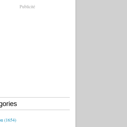
Publicité
gories
on
(1654)