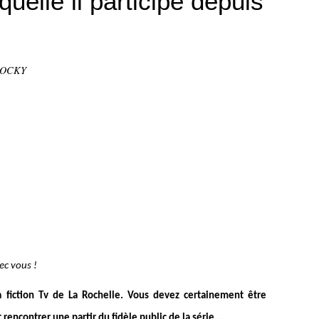
quelle il participe depuis
STOCKY
vec vous !
a fiction Tv de La Rochelle. Vous devez certainement être
rencontrer une partir du fidèle public de la série…