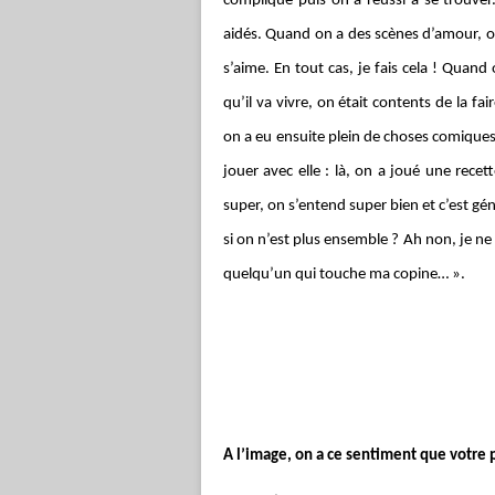
compliqué puis on a réussi à se trouve
aidés. Quand on a des scènes d’amour, o
s’aime. En tout cas, je fais cela ! Quan
qu’il va vivre, on était contents de la fa
on a eu ensuite plein de choses comiques. 
jouer avec elle : là, on a joué une recett
super, on s’entend super bien et c’est gén
si on n’est plus ensemble ? Ah non, je ne
quelqu’un qui touche ma copine… ».
A l’image, on a ce sentiment que votre 