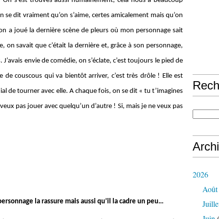
r. On s’est trouvés aussi humainement, cela nous a beaucoup
n se dit vraiment qu’on s’aime, certes amicalement mais qu’on
d on a joué la dernière scène de pleurs où mon personnage sait
ire, on savait que c’était la dernière et, grâce à son personnage,
J’avais envie de comédie, on s’éclate, c’est toujours le pied de
e de couscous qui va bientôt arriver, c’est très drôle ! Elle est
Rech
ial de tourner avec elle. A chaque fois, on se dit « tu t’imagines
 veux pas jouer avec quelqu’un d’autre ! Si, mais je ne veux pas
Arch
2026
Août
personnage la rassure mais aussi qu’il la cadre un peu…
Juille
Juin
(