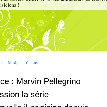
usiciens !
tre
Musique
Contact
ce : Marvin Pellegrino
sion la série