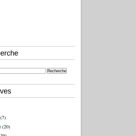
erche
ives
(7)
t
(20)
39)