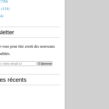
(730)
e
(114)
4)
letter
vous pour être averti des nouveaux
publiés.
les récents