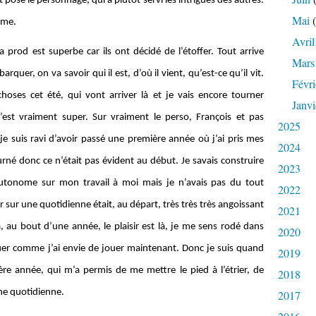
posé le personnage, qui a plutôt servi les intrigues des autres.
Mai
(
mme.
Avril
a prod est superbe car ils ont décidé de l’étoffer. Tout arrive
Mars
quer, on va savoir qui il est, d’où il vient, qu’est-ce qu’il vit.
Févri
hoses cet été, qui vont arriver là et je vais encore tourner
Janvi
’est vraiment super. Sur vraiment le perso, François et pas
2025
je suis ravi d’avoir passé une première année où j’ai pris mes
2024
rné donc ce n’était pas évident au début. Je savais construire
2023
autonome sur mon travail à moi mais je n’avais pas du tout
2022
r sur une quotidienne était, au départ, très très très angoissant
2021
à, au bout d’une année, le plaisir est là, je me sens rodé dans
2020
uer comme j’ai envie de jouer maintenant. Donc je suis quand
2019
re année, qui m’a permis de me mettre le pied à l’étrier, de
2018
ne quotidienne.
2017