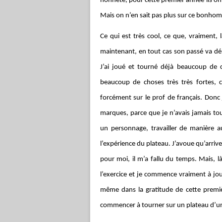
honnête, pour cette premier année ils ont 
Mais on n’en sait pas plus sur ce bonho
Ce qui est très cool, ce que, vraiment, l
maintenant, en tout cas son passé va débar
J’ai joué et tourné déjà beaucoup de c
beaucoup de choses très très fortes, c
forcément sur le prof de français. Donc 
marques, parce que je n’avais jamais tou
un personnage, travailler de manière 
l’expérience du plateau. J’avoue qu’arrive
pour moi, il m’a fallu du temps. Mais, l
l’exercice et je commence vraiment à jo
même dans la gratitude de cette premiè
commencer à tourner sur un plateau d’u