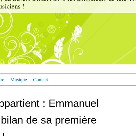
usiciens !
tre
Musique
Contact
partient : Emmanuel
 bilan de sa première