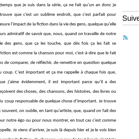
temps que je suis dans la série, ça ne fait qu’un an donc je
 trouve que c’est un sublime endroit, que c’est parfait pour
Suiv
esure l’impact de la fiction dans la vie des gens, quelque qu’elle
jours admiratif de savoir que, nous, quand on travaille de notre
e des gens, que ça les touche, que dès fois ça les fait se
fiction est comme la chanson pour moi, c’est-à-dire que le fait
ns de comparer, de réfléchir, de remettre en question quelque
du coup. C’est important et ça me rappelle à chaque fois que,
que j’aime évidemment, il est important parce qu’il a des
eçoivent des choses, des chansons, des histoires, des livres ou
r du coup responsable de quelque chose d’important. Je trouve
 : souvent, on oublie, en tant qu’artiste, que, quand on fait des
pour notre égo ou pour nous montrer, en tout cas c’est comme
ppelle. Je viens d’arriver, je suis là depuis hier et je le vois bien