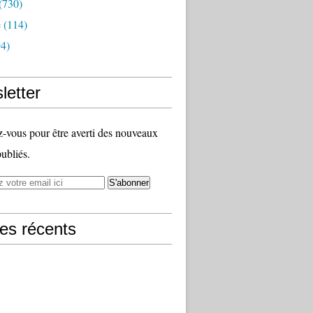
(730)
e
(114)
4)
letter
vous pour être averti des nouveaux
publiés.
les récents