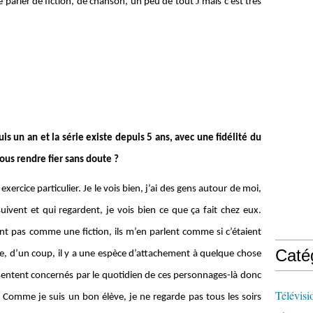
J
 parler de fiction, de chanson, un peu de tout
mais c’est très
uis un an et la série existe depuis 5 ans, avec une fidélité du
ous rendre fier sans doute ?
exercice particulier. Je le vois bien, j’ai des gens autour de moi,
ivent et qui regardent, je vois bien ce que ça fait chez eux.
ent pas comme une fiction, ils m’en parlent comme si c’étaient
Caté
ue, d’un coup, il y a une espèce d’attachement à quelque chose
e sentent concernés par le quotidien de ces personnages-là donc
Télévisi
 Comme je suis un bon élève, je ne regarde pas tous les soirs