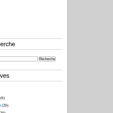
erche
ives
(6)
t
(20)
39)