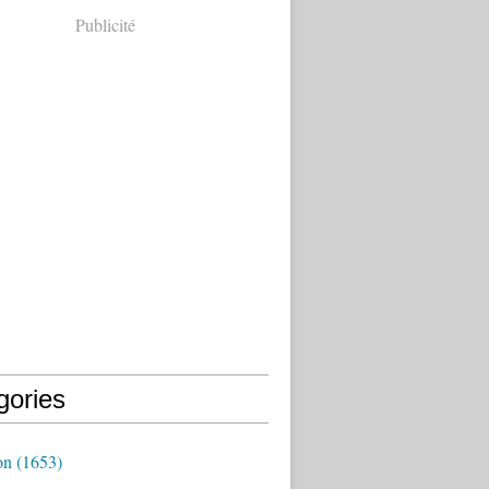
Publicité
gories
on
(1653)