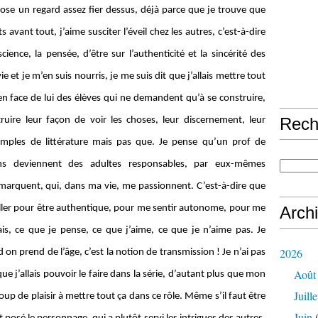
 pose un regard assez fier dessus, déjà parce que je trouve que
avant tout, j’aime susciter l’éveil chez les autres, c’est-à-dire
science, la pensée, d’être sur l’authenticité et la sincérité des
e et je m’en suis nourris, je me suis dit que j’allais mettre tout
 a en face de lui des élèves qui ne demandent qu’à se construire,
Rech
ruire leur façon de voir les choses, leur discernement, leur
xemples de littérature mais pas que. Je pense qu’un prof de
ins deviennent des adultes responsables, par eux-mêmes
arquent, qui, dans ma vie, me passionnent. C’est-à-dire que
ller pour être authentique, pour me sentir autonome, pour me
Arch
ais, ce que je pense, ce que j’aime, ce que je n’aime pas. Je
2026
d on prend de l’âge, c’est la notion de transmission ! Je n’ai pas
Août
que j’allais pouvoir le faire dans la série, d’autant plus que mon
Juille
eaucoup de plaisir à mettre tout ça dans ce rôle. Même s’il faut être
Juin
(