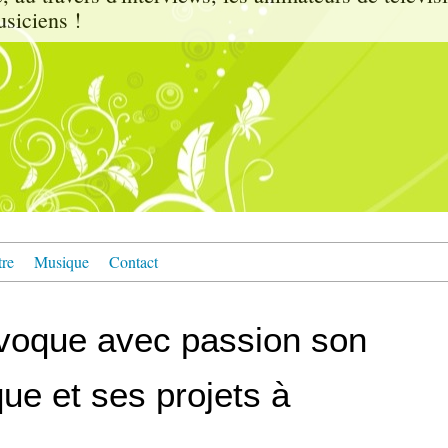
usiciens !
tre
Musique
Contact
voque avec passion son
que et ses projets à