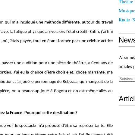
Théâtre
Musiqu
Radio
(9
teur, qui m’a inculqué une méthode différente, autour du travail
vec la fatigue physique arrive alors l’état créatif. Enfin, j’ai fini
News
, où j’étais payée, tout en étant formée par une célèbre actrice
Abonnez-
 passer une audition pour une pièce de théâtre, « Cent ans de
articles 
rgien. J’ai eu la chance d’être choisie et, chose marrante, ma
tribution. J’ai joué le personnage de Rebecca, qui mangeait de la
te pièce, on a beaucoup joué à Bogota et on est même allés au
Artic
ez la France. Pourquoi cette destination ?
e voir le spectacle m’a proposé d’être sa représentante. Elle