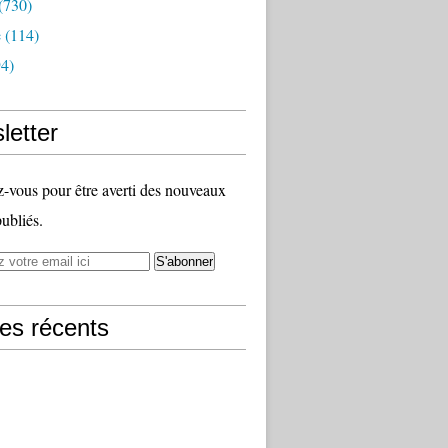
(730)
e
(114)
4)
letter
vous pour être averti des nouveaux
publiés.
les récents