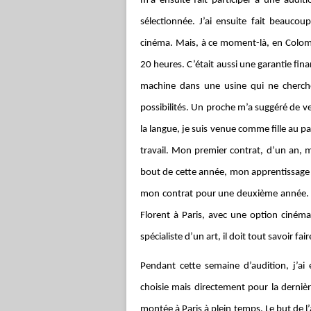
m’a ensuite fait participer à une auditi
sélectionnée. J’ai ensuite fait beauco
cinéma. Mais, à ce moment-là, en Colombie
20 heures. C’était aussi une garantie fina
machine dans une usine qui ne cherche 
possibilités. Un proche m’a suggéré de ven
la langue, je suis venue comme fille au pa
travail. Mon premier contrat, d’un an, m
bout de cette année, mon apprentissage é
mon contrat pour une deuxième année. C’e
Florent à Paris, avec une option cinéma
spécialiste d’un art, il doit tout savoir f
Pendant cette semaine d’audition, j’ai
choisie mais directement pour la derniè
montée à Paris à plein temps. Le but de l’