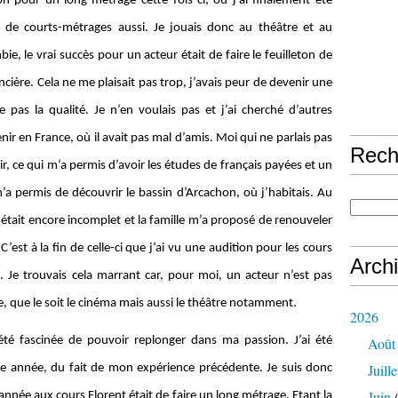
on pour un long-métrage cette fois-ci, où j’ai finalement été
up de courts-métrages aussi. Je jouais donc au théâtre et au
, le vrai succès pour un acteur était de faire le feuilleton de
ncière. Cela ne me plaisait pas trop, j’avais peur de devenir une
pas la qualité. Je n’en voulais pas et j’ai cherché d’autres
ir en France, où il avait pas mal d’amis. Moi qui ne parlais pas
Rech
ir, ce qui m’a permis d’avoir les études de français payées et un
’a permis de découvrir le bassin d’Arcachon, où j’habitais. Au
tait encore incomplet et la famille m’a proposé de renouveler
st à la fin de celle-ci que j’ai vu une audition pour les cours
Arch
. Je trouvais cela marrant car, pour moi, un acteur n’est pas
aire, que le soit le cinéma mais aussi le théâtre notamment.
2026
 été fascinée de pouvoir replonger dans ma passion. J’ai été
Août
Juille
re année, du fait de mon expérience précédente. Je suis donc
Juin
(
année aux cours Florent était de faire un long métrage. Etant la