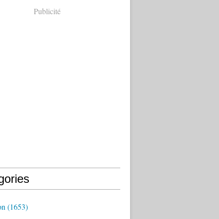
Publicité
gories
on
(1653)