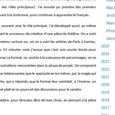
Mai
(
J
 des rôles principaux
. J’ai ensuite pu prendre des premiers
Avril
vant à la Sorbonne, pour continuer à apprendre le français.
Mars
, souvent avec le rôle principal. J’ai développé aussi, au même
Févri
t le processus de création d’une pièce de théâtre. On a suivi
Janvi
etenu surtout un, où on a suivi les artistes de Paris à Nantes,
2025
onc 53 minutes mais j’avoue que c’est une courte durée pour
2024
 Avec ce format, on assiste à la naissance de personnages, on se
2023
 frustrations rencontrées dans la phase de projet. On comprend
2022
lus intéressantes que le spectacle en lui-même, par la magie qui
2021
te, qui a répondu que le format leur semblait, à l’inverse, un
2020
jet plait et on poursuit des discussions pour le vendre.
2019
2018
héâtre, pour être plus libre de mes choix, en pensant à la pièce
2017