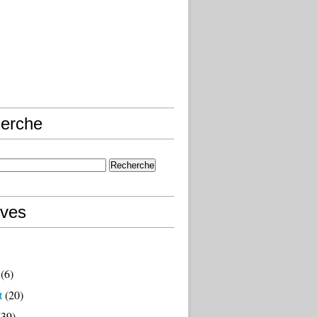
erche
ives
(6)
t
(20)
39)