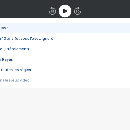
 DayZ
 a 13 ans (et vous l'avez ignoré)
e (littéralement)
im Rayan
 toutes les règles
s les jeux vidéo
us choquant de Rockstar ? - Le scandale BULLY
e plus moche de Steam
du RÊVE tourne au CAUCHEMAR
pendant 8 heures