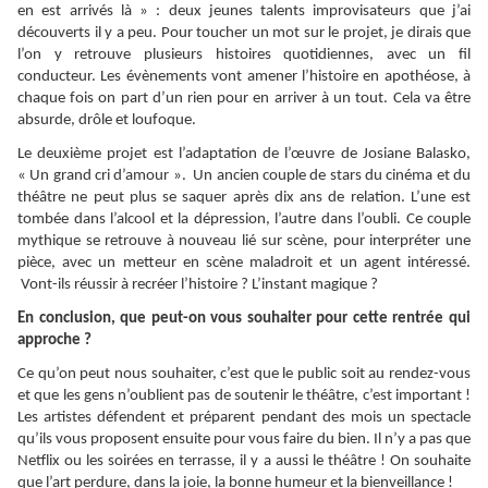
en est arrivés là » : deux jeunes talents improvisateurs que j’ai
découverts il y a peu. Pour toucher un mot sur le projet, je dirais que
l’on y retrouve plusieurs histoires quotidiennes, avec un fil
conducteur. Les évènements vont amener l’histoire en apothéose, à
chaque fois on part d’un rien pour en arriver à un tout. Cela va être
absurde, drôle et loufoque.
Le deuxième projet est l’adaptation de l’œuvre de Josiane Balasko,
« Un grand cri d’amour ». Un ancien couple de stars du cinéma et du
théâtre ne peut plus se saquer après dix ans de relation. L’une est
tombée dans l’alcool et la dépression, l’autre dans l’oubli. Ce couple
mythique se retrouve à nouveau lié sur scène, pour interpréter une
pièce, avec un metteur en scène maladroit et un agent intéressé.
Vont-ils réussir à recréer l’histoire ? L’instant magique ?
En conclusion, que peut-on vous souhaiter pour cette rentrée qui
approche ?
Ce qu’on peut nous souhaiter, c’est que le public soit au rendez-vous
et que les gens n’oublient pas de soutenir le théâtre, c’est important !
Les artistes défendent et préparent pendant des mois un spectacle
qu’ils vous proposent ensuite pour vous faire du bien. Il n’y a pas que
Netflix ou les soirées en terrasse, il y a aussi le théâtre ! On souhaite
que l’art perdure, dans la joie, la bonne humeur et la bienveillance !