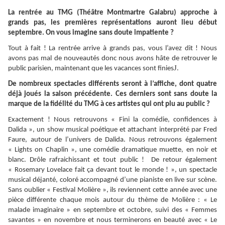
La rentrée au TMG (Théâtre Montmartre Galabru) approche à
grands pas, les premières représentations auront lieu début
septembre. On vous imagine sans doute impatiente ?
Tout à fait ! La rentrée arrive à grands pas, vous l’avez dit ! Nous
avons pas mal de nouveautés donc nous avons hâte de retrouver le
J
public parisien, maintenant que les vacances sont finies
.
De nombreux spectacles différents seront à l’affiche, dont quatre
déjà joués la saison précédente. Ces derniers sont sans doute la
marque de la fidélité du TMG à ces artistes qui ont plu au public ?
Exactement ! Nous retrouvons « Fini la comédie, confidences à
Dalida », un show musical poétique et attachant interprété par Fred
Faure, autour de l’univers de Dalida. Nous retrouvons également
« Lights on Chaplin », une comédie dramatique muette, en noir et
blanc. Drôle rafraichissant et tout public ! De retour également
« Rosemary Lovelace fait ça devant tout le monde ! », un spectacle
musical déjanté, coloré accompagné d’une pianiste en live sur scène.
Sans oublier « Festival Molière », ils reviennent cette année avec une
pièce différente chaque mois autour du thème de Molière : « Le
malade imaginaire » en septembre et octobre, suivi des « Femmes
savantes » en novembre et nous terminerons en beauté avec « Le