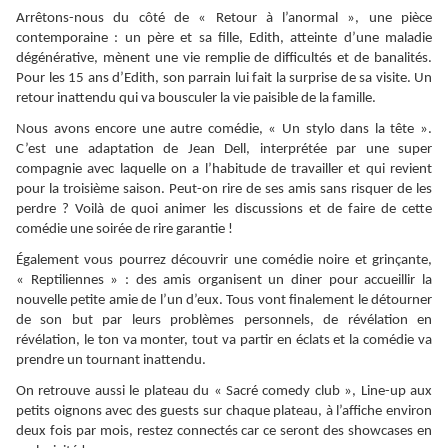
Arrêtons-nous du côté de « Retour à l’anormal », une pièce
contemporaine : un père et sa fille, Edith, atteinte d’une maladie
dégénérative, mènent une vie remplie de difficultés et de banalités.
Pour les 15 ans d’Edith, son parrain lui fait la surprise de sa visite. Un
retour inattendu qui va bousculer la vie paisible de la famille.
Nous avons encore une autre comédie, « Un stylo dans la tête ».
C’est une adaptation de Jean Dell, interprétée par une super
compagnie avec laquelle on a l’habitude de travailler et qui revient
pour la troisième saison. Peut-on rire de ses amis sans risquer de les
perdre ? Voilà de quoi animer les discussions et de faire de cette
comédie une soirée de rire garantie !
Également vous pourrez découvrir une comédie noire et grinçante,
« Reptiliennes » : des amis organisent un diner pour accueillir la
nouvelle petite amie de l’un d’eux. Tous vont finalement le détourner
de son but par leurs problèmes personnels, de révélation en
révélation, le ton va monter, tout va partir en éclats et la comédie va
prendre un tournant inattendu.
On retrouve aussi le plateau du « Sacré comedy club », Line-up aux
petits oignons avec des guests sur chaque plateau, à l’affiche environ
deux fois par mois, restez connectés car ce seront des showcases en