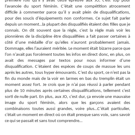
première fois qu’il y avait cette épreuve aux JO, c’est top pour
l’avancée du sport féminin. C’était une compétition atrocement
difficile à commenter parce qu’il y avait plein de disqualifications,
pour des soucis d’équipements non conformes. Ce sujet fait parler
depuis un moment…la plupart des disqualifiés étaient des filles que je
connais. On dit souvent que la règle, c’est la règle mais voir les
pionnières de la discipline être disqualifiées a fait passer certaines à
côté d’une médaille d’or qu’elles n’auront probablement jamais.
Dommage, elles l’auraient méritée. Le moment était bizarre parce que
l’on n’avait pas forcément toutes les infos en direct donc, en plus, on
avait des messages par textos pour nous informer d’une
disqualification. C’étaient des espèces de coups de massue les uns
après les autres, tous hyper émouvants. C’est du sport, ce n’est pas la
fin du monde mais de la voir en larmes en bas du tremplin était un
moment assez fort. Je crois que je n’ai pas réussi à parler pendant
plus de 10 minutes après certaines disqualifications, tellement c’est
sorti de nulle part. En plus, aux JO, c’est dur, ça envoie une mauvaise
image du sport féminin, alors que les garçons avaient des
combinaisons toutes aussi grandes, voire plus…C’était particulier,
c’était un moment en direct où on était presque sans voix, sans savoir
ce qui se passait et sans tout comprendre…