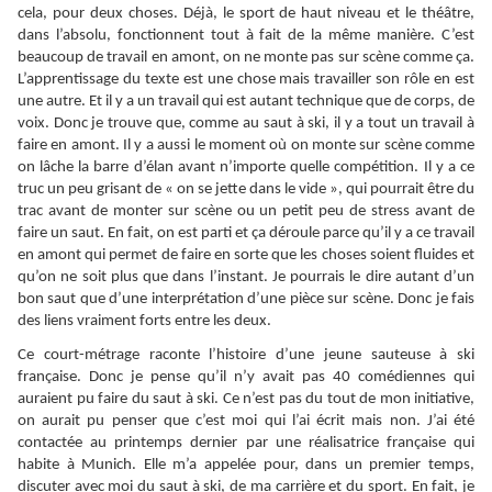
cela, pour deux choses. Déjà, le sport de haut niveau et le théâtre,
dans l’absolu, fonctionnent tout à fait de la même manière. C’est
beaucoup de travail en amont, on ne monte pas sur scène comme ça.
L’apprentissage du texte est une chose mais travailler son rôle en est
une autre. Et il y a un travail qui est autant technique que de corps, de
voix. Donc je trouve que, comme au saut à ski, il y a tout un travail à
faire en amont. Il y a aussi le moment où on monte sur scène comme
on lâche la barre d’élan avant n’importe quelle compétition. Il y a ce
truc un peu grisant de « on se jette dans le vide », qui pourrait être du
trac avant de monter sur scène ou un petit peu de stress avant de
faire un saut. En fait, on est parti et ça déroule parce qu’il y a ce travail
en amont qui permet de faire en sorte que les choses soient fluides et
qu’on ne soit plus que dans l’instant. Je pourrais le dire autant d’un
bon saut que d’une interprétation d’une pièce sur scène. Donc je fais
des liens vraiment forts entre les deux.
Ce court-métrage raconte l’histoire d’une jeune sauteuse à ski
française. Donc je pense qu’il n’y avait pas 40 comédiennes qui
auraient pu faire du saut à ski. Ce n’est pas du tout de mon initiative,
on aurait pu penser que c’est moi qui l’ai écrit mais non. J’ai été
contactée au printemps dernier par une réalisatrice française qui
habite à Munich. Elle m’a appelée pour, dans un premier temps,
discuter avec moi du saut à ski, de ma carrière et du sport. En fait, je