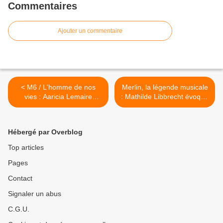
Commentaires
Ajouter un commentaire
< M6 / L'homme de nos
Merlin, la légende musicale
vies : Aaricia Lemaire
: Mathilde Libbrecht évoque
évoque la mini-série
ce chouette spectacle,
actuellement à l'antenne et
actuellement à l'affiche ! >
ses autres projets !
Hébergé par Overblog
Top articles
Pages
Contact
Signaler un abus
C.G.U.