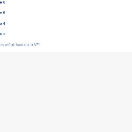
e 6
e 5
e 4
e 3
s créatrices de la VF !
e 2
e 1
e Mektoub My Love arrive enfin ! Rencontre avec Shaïn Boumedine et Sal
i : après Toni en famille
elle réalise le bouleversant Dites lui que je l'aime
ais ! Rencontre autour de Vie privée de Rebecca Zlotowski
 de Marguerite, Grave... Rencontre avec Ella Rumpf
 Les Rêveurs, un film intime sur la santé mentale