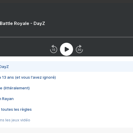
 Battle Royale - DayZ
 DayZ
 a 13 ans (et vous l'avez ignoré)
e (littéralement)
im Rayan
 toutes les règles
s les jeux vidéo
us choquant de Rockstar ? - Le scandale BULLY