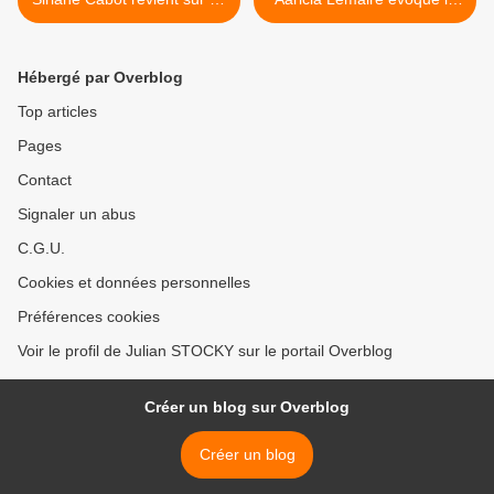
chouette expérience de
mini-série actuellement à
tournage et en profite pour
l'antenne et ses autres
évoquer ses autres projets !
projets ! >
Hébergé par Overblog
Top articles
Pages
Contact
Signaler un abus
C.G.U.
Cookies et données personnelles
Préférences cookies
Voir le profil de Julian STOCKY sur le portail Overblog
Créer un blog sur Overblog
Créer un blog