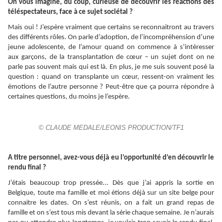
On vous imagine, du coup, curieuse de découvrir les réactions des
téléspectateurs, face à ce sujet sociétal ?
Mais oui ! J’espère vraiment que certains se reconnaitront au travers
des différents rôles. On parle d’adoption, de l’incompréhension d’une
jeune adolescente, de l’amour quand on commence à s’intéresser
aux garçons, de la transplantation de cœur – un sujet dont on ne
parle pas souvent mais qui est là. En plus, je me suis souvent posé la
question : quand on transplante un cœur, ressent-on vraiment les
émotions de l’autre personne ? Peut-être que ça pourra répondre à
certaines questions, du moins je l’espère.
© CLAUDE MEDALE/LEONIS PRODUCTION/TF1
A titre personnel, avez-vous déjà eu l’opportunité d’en découvrir le
rendu final ?
J’étais beaucoup trop pressée... Dès que j’ai appris la sortie en
Belgique, toute ma famille et moi étions déjà sur un site belge pour
connaitre les dates. On s’est réunis, on a fait un grand repas de
famille et on s’est tous mis devant la série chaque semaine. Je n’aurais