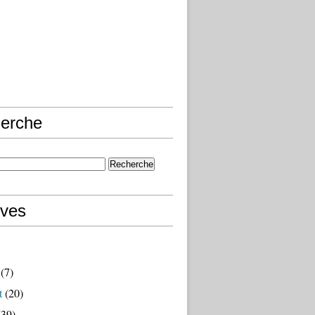
erche
ives
(7)
t
(20)
39)