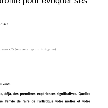
profite pour évoquer ses
TOCKY
argaux CG (margaux_cgx sur instagram)
ec vous !
 déjà, des premières expériences significatives. Quelles
né l’envie de faire de l’artistique votre métier et votre