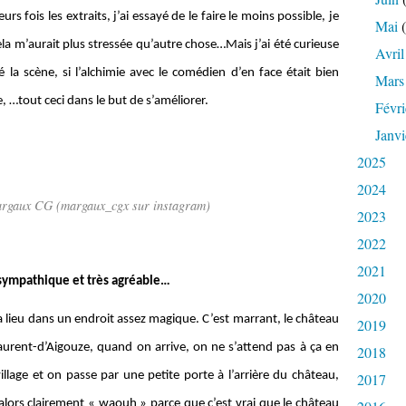
rs fois les extraits, j’ai essayé de le faire le moins possible, je
Mai
(
 Cela m’aurait plus stressée qu’autre chose…Mais j’ai été curieuse
Avril
é la scène, si l’alchimie avec le comédien d’en face était bien
Mars
e, …tout ceci dans le but de s’améliorer.
Févri
Janvi
2025
2024
argaux CG (margaux_cgx sur instagram)
2023
2022
2021
s sympathique et très agréable…
2020
 a lieu dans un endroit assez magique. C’est marrant, le château
2019
-Laurent-d’Aigouze, quand on arrive, on ne s’attend pas à ça en
2018
village et on passe par une petite porte à l’arrière du château,
2017
alors clairement « waouh » parce que c’est vrai que le château