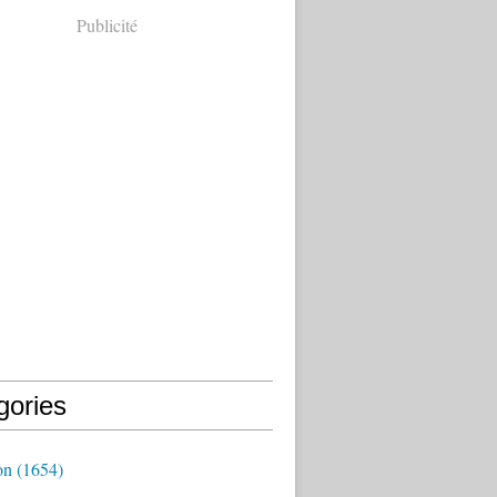
Publicité
gories
on
(1654)