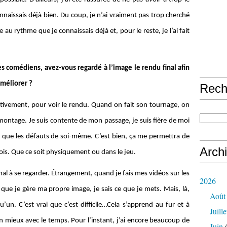
nnaissais déjà bien. Du coup, je n’ai vraiment pas trop cherché
 au rythme que je connaissais déjà et, pour le reste, je l’ai fait
s comédiens, avez-vous regardé à l’image le rendu final afin
améliorer ?
Rech
ectivement, pour voir le rendu. Quand on fait son tournage, on
 montage. Je suis contente de mon passage, je suis fière de moi
nt que les défauts de soi-même. C’est bien, ça me permettra de
Arch
ois. Que ce soit physiquement ou dans le jeu.
al à se regarder. Étrangement, quand je fais mes vidéos sur les
2026
 que je gère ma propre image, je sais ce que je mets. Mais, là,
Août
un. C’est vrai que c’est difficile…Cela s’apprend au fur et à
Juille
 mieux avec le temps. Pour l’instant, j’ai encore beaucoup de
Juin
(