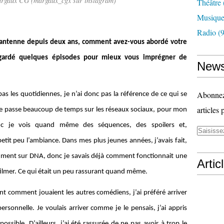
argaux CG (margaux_cgx sur instagram)
Théâtre
Musiqu
Radio
(9
 l’antenne depuis deux ans, comment avez-vous abordé votre
gardé quelques épisodes pour mieux vous imprégner de
News
Abonnez-
pas les quotidiennes, je n’ai donc pas la référence de ce qui se
articles 
 je passe beaucoup de temps sur les réseaux sociaux, pour mon
onc je vois quand même des séquences, des spoilers et,
it peu l’ambiance. Dans mes plus jeunes années, j’avais fait,
tamment sur DNA, donc je savais déjà comment fonctionnait une
Artic
lmer. Ce qui était un peu rassurant quand même.
t comment jouaient les autres comédiens, j’ai préféré arriver
sonnelle. Je voulais arriver comme je le pensais, j’ai appris
ssible. D’ailleurs, j’ai été rassurée de ne pas avoir à trop le