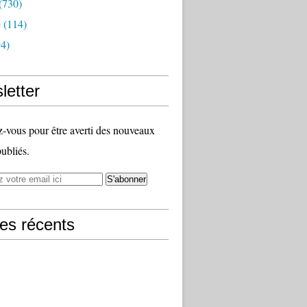
(730)
e
(114)
4)
letter
vous pour être averti des nouveaux
publiés.
les récents