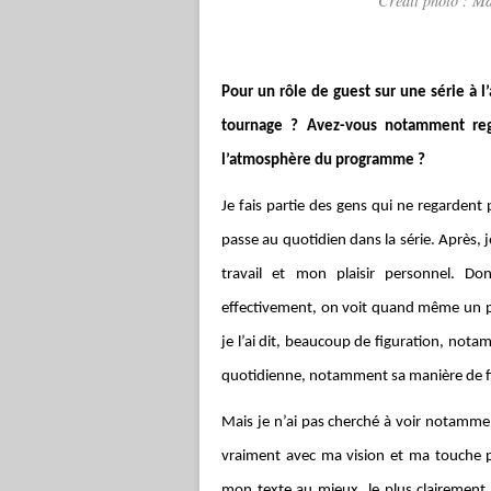
Crédit photo : M
Pour un rôle de guest sur une série à
tournage ? Avez-vous notamment re
l’atmosphère du programme ?
Je fais partie des gens qui ne regardent 
passe au quotidien dans la série. Après,
travail et mon plaisir personnel. D
effectivement, on voit quand même un pet
je l’ai dit, beaucoup de figuration, no
quotidienne, notamment sa manière de fi
Mais je n’ai pas cherché à voir notammen
vraiment avec ma vision et ma touche per
mon texte au mieux, le plus clairement po