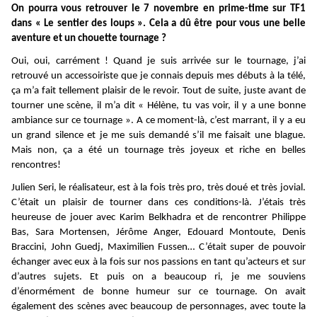
On pourra vous retrouver le 7 novembre en prime-time sur TF1
dans « Le sentier des loups ». Cela a dû être pour vous une belle
aventure et un chouette tournage ?
Oui, oui, carrément ! Quand je suis arrivée sur le tournage, j’ai
retrouvé un accessoiriste que je connais depuis mes débuts à la télé,
ça m’a fait tellement plaisir de le revoir. Tout de suite, juste avant de
tourner une scène, il m’a dit « Hélène, tu vas voir, il y a une bonne
ambiance sur ce tournage ». A ce moment-là, c’est marrant, il y a eu
un grand silence et je me suis demandé s’il me faisait une blague.
Mais non, ça a été un tournage très joyeux et riche en belles
rencontres!
Julien Seri, le réalisateur, est à la fois très pro, très doué et très jovial.
C’était un plaisir de tourner dans ces conditions-là. J’étais très
heureuse de jouer avec Karim Belkhadra et de rencontrer Philippe
Bas, Sara Mortensen, Jérôme Anger, Edouard Montoute, Denis
Braccini, John Guedj, Maximilien Fussen… C’était super de pouvoir
échanger avec eux à la fois sur nos passions en tant qu’acteurs et sur
d’autres sujets. Et puis on a beaucoup ri, je me souviens
d’énormément de bonne humeur sur ce tournage. On avait
également des scènes avec beaucoup de personnages, avec toute la