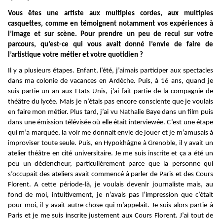
Vous êtes une artiste aux multiples cordes, aux multiples
casquettes, comme en témoignent notamment vos expériences à
l’image et sur scène. Pour prendre un peu de recul sur votre
parcours, qu’est-ce qui vous avait donné l’envie de faire de
l’artistique votre métier et votre quotidien ?
Il y a plusieurs étapes. Enfant, l’été, j’aimais participer aux spectacles
dans ma colonie de vacances en Ardèche. Puis, à 16 ans, quand je
suis partie un an aux Etats-Unis, j’ai fait partie de la compagnie de
théâtre du lycée. Mais je n’étais pas encore consciente que je voulais
en faire mon métier. Plus tard, j’ai vu Nathalie Baye dans un film puis
dans une émission télévisée où elle était interviewée. C’est une étape
qui m’a marquée, la voir me donnait envie de jouer et je m’amusais à
improviser toute seule. Puis, en Hypokhâgne à Grenoble, il y avait un
atelier théâtre en cité universitaire. Je me suis inscrite et ça a été un
peu un déclencheur, particulièrement parce que la personne qui
s’occupait des ateliers avait commencé à parler de Paris et des Cours
Florent. A cette période-là, je voulais devenir journaliste mais, au
fond de moi, intuitivement, je n’avais pas l’impression que c’était
pour moi, il y avait autre chose qui m’appelait. Je suis alors partie à
Paris et je me suis inscrite justement aux Cours Florent. J’ai tout de