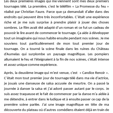
Les deux premières images qui me viennent sont mes deux premiers
tournages télé. La première, c’est le téléfilm « La Promesse du feu »
réalisé par Christian Faure. Parce que ça demandait d’aller dans des
endroits qui peuvent être très inconfortables. C’était une expérience
riche et je me suis surprise à prendre plaisir à jouer des choses
sombres. Le film avait été adapté d’un roman et ce fut un cadeau de
pouvoir le lire avant de commencer le tournage. Ça aide à développer
tout un imaginaire qui nous habite ensuite pendant nos scènes. Je me
souviens tout particulièrement de mon tout premier jour de
tournage. On a tourné la scène finale dans les ruines du Château
d’Aumelas qui surplombe un paysage magnifique. Les pompiers
allumaient le feu et l'éteignaient à la fin de nos scènes, c’était intense
et assez unique comme expérience.
Après, la deuxième image qui m’est venue, c’est « Candice Renoir ».
C’était mon tout premier jour de tournage télé dans ma vie d’actrice,
je jouais une danseuse de salsa accusée de meurtre. On a passé la
journée à danser la salsa et j’ai adoré passer autant par le corps. Je
suis assez traqueuse et le fait de commencer par la danse m’a aidée à
me détendre, à entrer dans le ludique et à ensuite passer ce cap de la
première scène parlée. J’ai une image magnifique en tête de ma
découverte du plateau où d’autres comédiens étaient déjà en train de