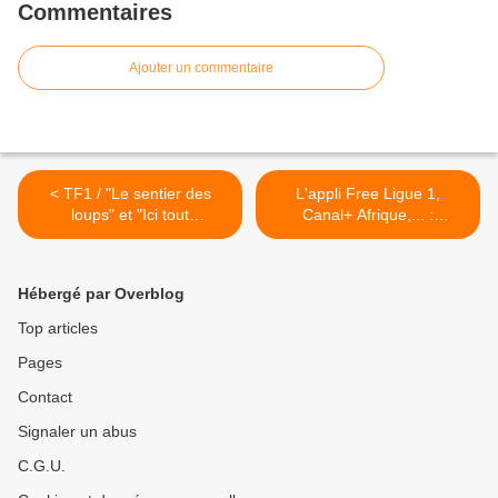
Commentaires
Ajouter un commentaire
< TF1 / "Le sentier des
L'appli Free Ligue 1,
loups" et "Ici tout
Canal+ Afrique,... :
commence" : Benjamin
Guillaume Palacios évoque
Baroche évoque sa belle
sa passion pour le
actualité télévisuelle !
commentaire et le
Hébergé par Overblog
journalisme sportifs ! >
Top articles
Pages
Contact
Signaler un abus
C.G.U.