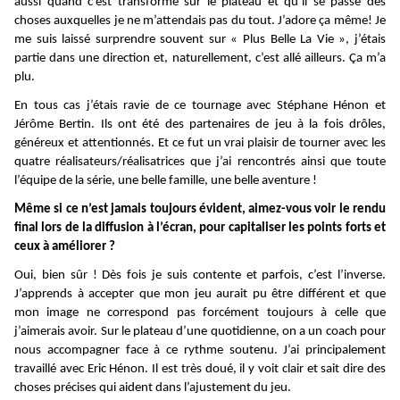
aussi quand c’est transformé sur le plateau et qu’il se passe des
choses auxquelles je ne m’attendais pas du tout. J’adore ça même! Je
me suis laissé surprendre souvent sur « Plus Belle La Vie », j’étais
partie dans une direction et, naturellement, c’est allé ailleurs. Ça m’a
plu.
En tous cas j’étais ravie de ce tournage avec Stéphane Hénon et
Jérôme Bertin. Ils ont été des partenaires de jeu à la fois drôles,
généreux et attentionnés. Et ce fut un vrai plaisir de tourner avec les
quatre réalisateurs/réalisatrices que j’ai rencontrés ainsi que toute
l’équipe de la série, une belle famille, une belle aventure !
Même si ce n’est jamais toujours évident, aimez-vous voir le rendu
final lors de la diffusion à l’écran, pour capitaliser les points forts et
ceux à améliorer ?
Oui, bien sûr ! Dès fois je suis contente et parfois, c’est l’inverse.
J’apprends à accepter que mon jeu aurait pu être différent et que
mon image ne correspond pas forcément toujours à celle que
j’aimerais avoir.
Sur le plateau d’une quotidienne, on a un coach pour
nous accompagner face à ce rythme soutenu. J’ai principalement
travaillé avec Eric Hénon. Il est très doué, il y voit clair et sait dire des
choses précises qui aident dans l’ajustement du jeu.