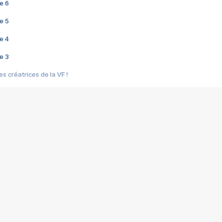
e 6
e 5
e 4
e 3
s créatrices de la VF !
e 2
e 1
e Mektoub My Love arrive enfin ! Rencontre avec Shaïn Boumedine et Sal
i : après Toni en famille
elle réalise le bouleversant Dites lui que je l'aime
ais ! Rencontre autour de Vie privée de Rebecca Zlotowski
 de Marguerite, Grave... Rencontre avec Ella Rumpf
 Les Rêveurs, un film intime sur la santé mentale