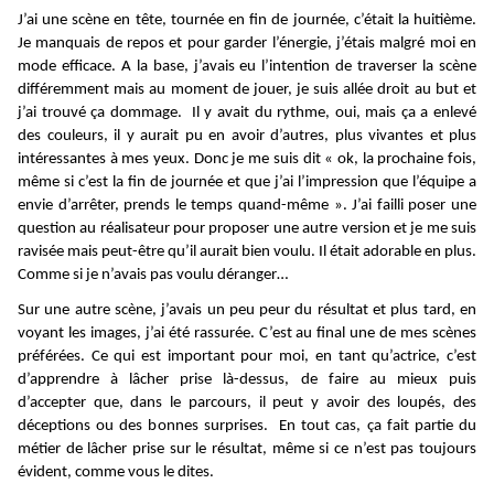
J’ai une scène en tête, tournée en fin de journée, c’était la huitième.
Je manquais de repos et pour garder l’énergie, j’étais malgré moi en
mode efficace. A la base, j’avais eu l’intention de traverser la scène
différemment mais au moment de jouer, je suis allée droit au but et
j’ai trouvé ça dommage. Il y avait du rythme, oui, mais ça a enlevé
des couleurs, il y aurait pu en avoir d’autres, plus vivantes et plus
intéressantes à mes yeux. Donc je me suis dit « ok, la prochaine fois,
même si c’est la fin de journée et que j’ai l’impression que l’équipe a
envie d’arrêter, prends le temps quand-même ». J’ai failli poser une
question au réalisateur pour proposer une autre version et je me suis
ravisée mais peut-être qu’il aurait bien voulu. Il était adorable en plus.
Comme si je n’avais pas voulu déranger…
Sur une autre scène, j’avais un peu peur du résultat et plus tard, en
voyant les images, j’ai été rassurée. C’est au final une de mes scènes
préférées. Ce qui est important pour moi, en tant qu’actrice, c’est
d’apprendre à lâcher prise là-dessus, de faire au mieux puis
d’accepter que, dans le parcours, il peut y avoir des loupés, des
déceptions ou des bonnes surprises. En tout cas, ça fait partie du
métier de lâcher prise sur le résultat, même si ce n’est pas toujours
évident, comme vous le dites.