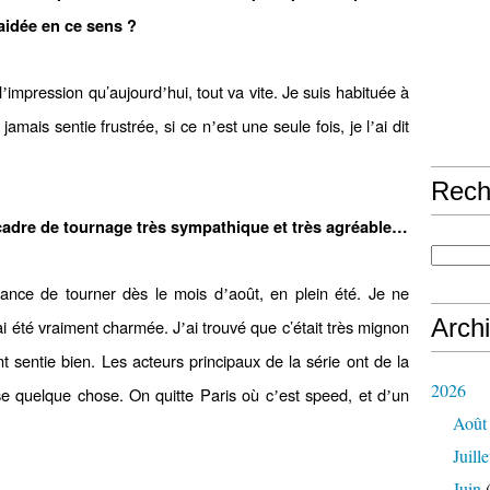
aidée en ce sens
?
l
impression qu’aujourd
hui, tout va vite. Je suis habituée à
’
’
amais sentie frustrée, si ce n
est une seule fois, je l
ai dit
’
’
Rech
cadre de tournage tr
ès sympathique et tr
è
s agré
able…
hance de tourner dès le mois d
août, en plein été. Je ne
’
Arch
ai été vraiment charmée. J
ai trouvé que c’était très mignon
’
 sentie bien. Les acteurs principaux de la série ont de la
2026
e quelque chose. On quitte Paris où c
est speed, et d
un
’
’
Août
Juille
Juin
(