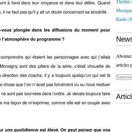
Théâtre
nt à fond dans leur croyance et dans leur délire. Quand
Musiqu
il ne faut pas qu’il y ait un doute concernant sa sincérité.
Radio
(9
-vous plongée dans les diffusions du moment pour
News
 l
atmosph
ère du programme
?
’
Abonnez-
comprendre qui étaient les personnages avec qui j
allais
’
articles 
Monsigny sont des piliers de la série, c’était chouette de
a direction des coachs, il y a toujours quelqu
un qui est là
’
ue chose que l
on n
avait pas forcément vu ou nous resituer
’
’
 ne sont pas tournées dans l’ordre. Je devais toujours faire
Artic
ans ma façon de m’exprimer, comme elle est en couple avec
sur une quotidienne est élevé. On peut penser que vos