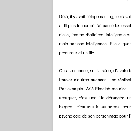
Déjà, il y avait l’étape casting, je n’
a dit plus le jour où j
ai passé les ess
’
d’elle, femme d
affaires, intelligent
’
mais par son intelligence. Elle a q
procureur et un flic.
On a la chance, sur la série, d
avoir d
’
trouver d’autres nuances. Les réalisa
Par exemple, Arié Elmaleh me disait :
arnaquer, c
est une fille dérangée, 
’
l
argent, c’est tout à fait normal pou
’
psychologie de son personnage pour l’