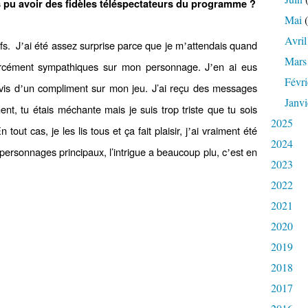
 pu avoir des fid
èles téléspectateurs du programme
?
Mai
(
Avril
fs. J
ai été assez surprise parce que je m
attendais quand
’
’
Mars
cément sympathiques sur mon personnage. J
en ai eus
’
Févri
vis d
un compliment sur mon jeu. J’ai reçu des messages
’
Janvi
nt, tu étais méchante mais je suis trop triste que tu sois
2025
out cas, je les lis tous et ça fait plaisir, j
ai vraiment été
’
2024
 personnages principaux, l’intrigue a beaucoup plu, c
est en
’
2023
2022
2021
2020
2019
2018
2017