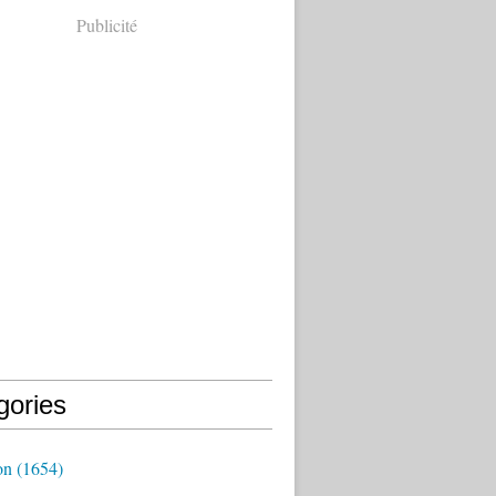
Publicité
gories
on
(1654)