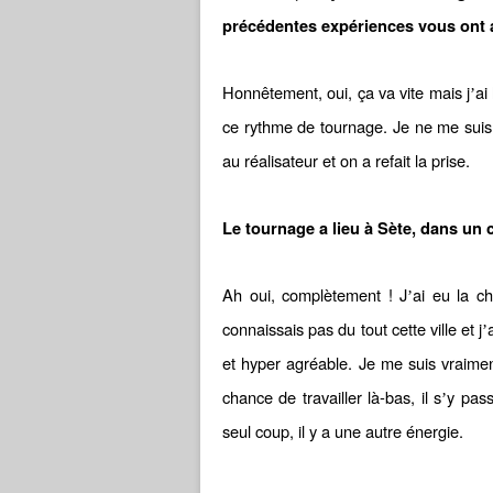
précé
dentes expériences vous ont 
Honnêtement, oui, ça va vite mais j
ai 
’
ce rythme de tournage. Je ne me suis j
au réalisateur et on a refait la prise.
Le tournage a lieu à S
ète, dans un 
Ah oui, complètement ! J
ai eu la c
’
connaissais pas du tout cette ville et j
’
et hyper agréable. Je me suis vraiment
chance de travailler là-bas, il s
y pass
’
seul coup, il y a une autre énergie.