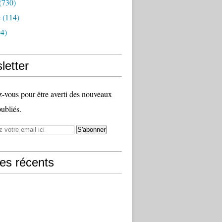
(730)
e
(114)
4)
letter
vous pour être averti des nouveaux
publiés.
les récents