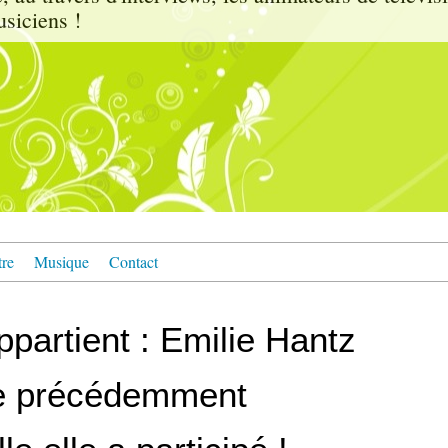
usiciens !
tre
Musique
Contact
artient : Emilie Hantz
gue précédemment