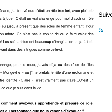
énario, j
ai trouvé que c’était un rôle très fort, avec plein de
’
Suiv
 à jouer. C’était un vrai challenge pour moi d’avoir un rôle
is eu jusqu’à présent que des rôles de femme enfant. Pour
’on adore. Ce n’est pas la copine de ou le faire-valoir des
! Les scénaristes ont beaucoup d’imagination et ça fait du
vant dans des intrigues comme celle-ci.
onnage, pour le coup, j
avais déjà eu des rôles de filles
’
Mongeville » où j’interprétais le rôle d’une érotomane et
tre identité «Claire », n’est vraiment pas claire…C
est un
’
ce que je suis dans la vie.
, comment avez-vous appré
hendé
et préparé ce rôle,
ques du personnage que nous venons d’évoquer
?