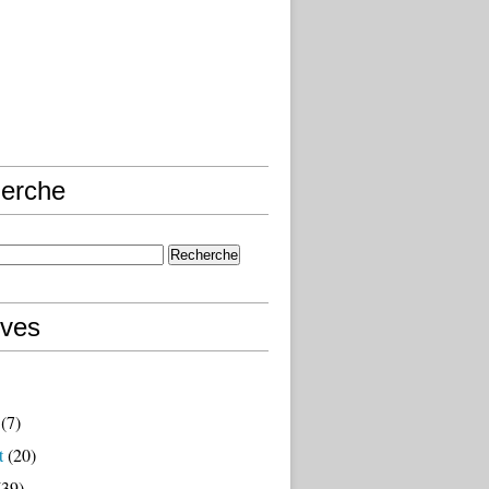
erche
ives
(7)
t
(20)
39)