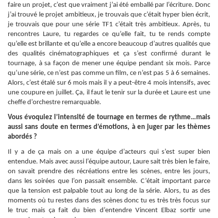
faire un projet, c’est que vraiment j’ai été emballé par l’écriture. Donc
j’ai trouvé le projet ambitieux, je trouvais que c’était hyper bien écrit,
je trouvais que pour une série TF1 c’était très ambitieux. Après, tu
rencontres Laure, tu regardes ce qu’elle fait, tu te rends compte
qu’elle est brillante et qu’elle a encore beaucoup d’autres qualités que
des qualités cinématographiques et ça s’est confirmé durant le
tournage, à sa façon de mener une équipe pendant six mois. Parce
qu’une série, ce n’est pas comme un film, ce n’est pas 5 à 6 semaines.
Alors, c’est étalé sur 6 mois mais il y a peut-être 4 mois intensifs, avec
une coupure en juillet. Ça, il faut le tenir sur la durée et Laure est une
cheffe d’orchestre remarquable.
Vous évoquiez l’intensité de tournage en termes de rythme…mais
aussi sans doute en termes d’émotions, à en juger par les thèmes
abordés ?
Il y a de ça mais on a une équipe d’acteurs qui s’est super bien
entendue. Mais avec aussi l’équipe autour, Laure sait très bien le faire,
on savait prendre des récréations entre les scènes, entre les jours,
dans les soirées que l’on passait ensemble. C’était important parce
que la tension est palpable tout au long de la série. Alors, tu as des
moments où tu restes dans des scènes donc tu es très très focus sur
le truc mais ça fait du bien d’entendre Vincent Elbaz sortir une