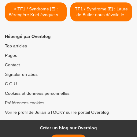
< TF1 / Syndrome [E] :
TF1 / Syndrome [E] : Laure
Bérengère Krief évoque son
de Butler nous dévoile les
personnage dans cette
coulisses de la nouvelle
nouvelle mini-série !
série évènement de la
chaine ! >
Hébergé par Overblog
Top articles
Pages
Contact
Signaler un abus
C.G.U.
Cookies et données personnelles
Préférences cookies
Voir le profil de Julian STOCKY sur le portail Overblog
Créer un blog sur Overblog