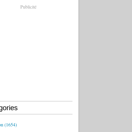
Publicité
gories
on
(1654)