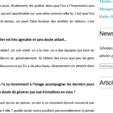
Théâtre
 pour, finalement, les quitter alors que l’on a l’impression que
Musiqu
qui est appréciable sur une série comme celle-là, c’est que l’on
Radio
(9
le temps, on peut faire évoluer des amitiés en dehors, c’est
News
lier est très agréable et sans doute aidant…
Abonnez-
J
rable
, on a le soleil, on a la mer, on a des équipes qui sont en
articles 
cors et, généralement, ils ciblent des trucs que peu de gens
découvre ce qu’il y a de plus beau, directement on atterrit dans
Artic
 l’a vu récemment à l’image accompagner les derniers jours
ns doute dû générer pas mal d’émotions en vous ?
, quoi qu’on en pense, on est à un moment donné concerné par
ra-t-elle ? quelle serait notre position personnellement si jamais