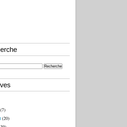
erche
ives
(7)
t
(20)
39)