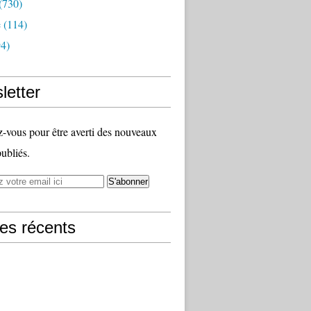
(730)
e
(114)
4)
letter
vous pour être averti des nouveaux
publiés.
les récents