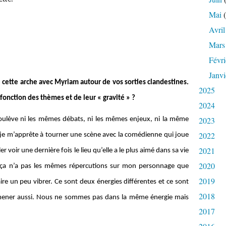
Mai
(
Avril
Mars
Févri
Janvi
te cette arche avec Myriam autour de vos sorties clandestines.
2025
onction des thèmes et de leur « gravité » ?
2024
2023
soulève ni les mêmes débats, ni les mêmes enjeux, ni la même
2022
je m’apprête à tourner une scène avec la comédienne qui joue
2021
r voir une dernière fois le lieu qu’elle a le plus aimé dans sa vie
2020
ilà, ça n’a pas les mêmes répercutions sur mon personnage que
2019
re un peu vibrer. Ce sont deux énergies différentes et ce sont
2018
amener aussi. Nous ne sommes pas dans la même énergie mais
2017