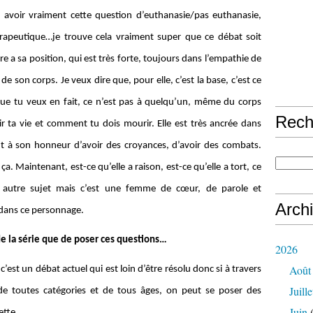
t y avoir vraiment cette question d’euthanasie/pas euthanasie,
apeutique…je trouve cela vraiment super que ce débat soit
e a sa position, qui est très forte, toujours dans l’empathie de
de son corps. Je veux dire que, pour elle, c’est la base, c’est ce
 que tu veux en fait, ce n’est pas à quelqu’un, même du corps
Rech
r ta vie et comment tu dois mourir. Elle est très ancrée dans
out à son honneur d’avoir des croyances, d’avoir des combats.
 Maintenant, est-ce qu’elle a raison, est-ce qu’elle a tort, ce
n autre sujet mais c’est une femme de cœur, de parole et
Arch
 dans ce personnage.
 de la série que de poser ces questions…
2026
Août
c’est un débat actuel qui est loin d’être résolu donc si à travers
Juille
e toutes catégories et de tous âges, on peut se poser des
Juin
(
ette.