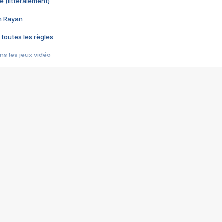
e (littéralement)
im Rayan
 toutes les règles
s les jeux vidéo
us choquant de Rockstar ? - Le scandale BULLY
e plus moche de Steam
du RÊVE tourne au CAUCHEMAR
pendant 8 heures
it… à tort
umiliés par un jeu vidéo
ire - Final Fantasy 8
ti un empire - Age of Empires
story DOFUS