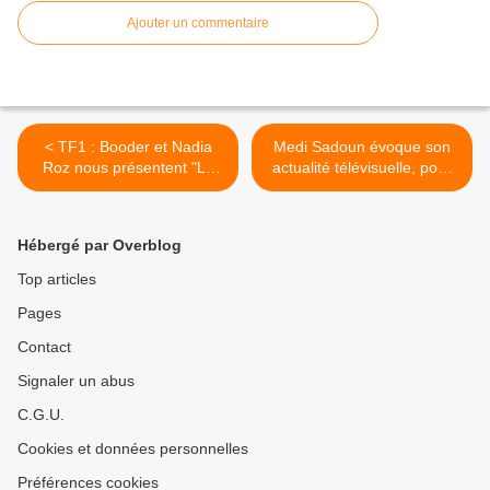
Ajouter un commentaire
< TF1 : Booder et Nadia
Medi Sadoun évoque son
Roz nous présentent "Le
actualité télévisuelle, pour
furet", prochainement à
France Télés : L'ami qui
l'antenne !
n'existait pas ! >
Hébergé par Overblog
Top articles
Pages
Contact
Signaler un abus
C.G.U.
Cookies et données personnelles
Préférences cookies