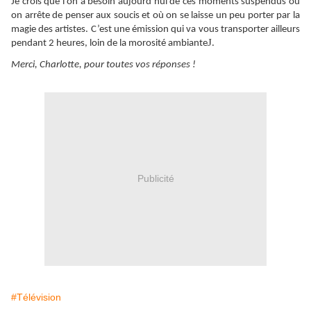
Je crois que l’on a besoin aujourd’hui de ces moments suspendus où
on arrête de penser aux soucis et où on se laisse un peu porter par la
magie des artistes. C’est une émission qui va vous transporter ailleurs
J
pendant 2 heures, loin de la morosité ambiante
.
Merci, Charlotte, pour toutes vos réponses !
Publicité
#Télévision