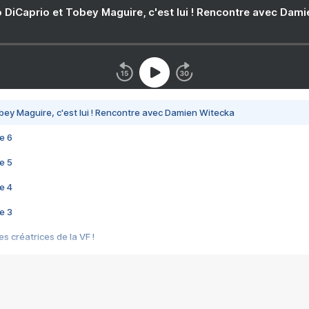
 DiCaprio et Tobey Maguire, c'est lui ! Rencontre avec Dam
bey Maguire, c'est lui ! Rencontre avec Damien Witecka
e 6
e 5
e 4
e 3
s créatrices de la VF !
e 2
e 1