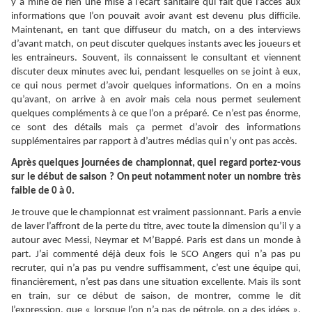
y a mine de rien une mise à l’écart sanitaire qui fait que l’accès aux
informations que l’on pouvait avoir avant est devenu plus difficile.
Maintenant, en tant que diffuseur du match, on a des interviews
d’avant match, on peut discuter quelques instants avec les joueurs et
les entraineurs. Souvent, ils connaissent le consultant et viennent
discuter deux minutes avec lui, pendant lesquelles on se joint à eux,
ce qui nous permet d’avoir quelques informations. On en a moins
qu’avant, on arrive à en avoir mais cela nous permet seulement
quelques compléments à ce que l’on a préparé. Ce n’est pas énorme,
ce sont des détails mais ça permet d’avoir des informations
supplémentaires par rapport à d’autres médias qui n’y ont pas accès.
Après quelques journées de championnat, quel regard portez-vous
sur le début de saison ? On peut notamment noter un nombre très
faible de 0 à 0.
Je trouve que le championnat est vraiment passionnant. Paris a envie
de laver l’affront de la perte du titre, avec toute la dimension qu’il y a
autour avec Messi, Neymar et M’Bappé. Paris est dans un monde à
part. J’ai commenté déjà deux fois le SCO Angers qui n’a pas pu
recruter, qui n’a pas pu vendre suffisamment, c’est une équipe qui,
financièrement, n’est pas dans une situation excellente. Mais ils sont
en train, sur ce début de saison, de montrer, comme le dit
l’expression, que « lorsque l’on n’a pas de pétrole, on a des idées ».