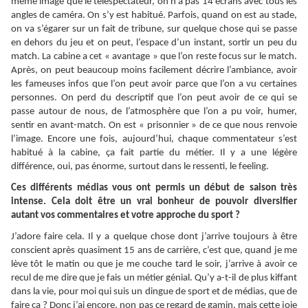
même image que le téléspectateur, on n’a pas 14 écrans avec tous les
angles de caméra. On s’y est habitué. Parfois, quand on est au stade,
on va s’égarer sur un fait de tribune, sur quelque chose qui se passe
en dehors du jeu et on peut, l’espace d’un instant, sortir un peu du
match. La cabine a cet « avantage » que l’on reste focus sur le match.
Après, on peut beaucoup moins facilement décrire l’ambiance, avoir
les fameuses infos que l’on peut avoir parce que l’on a vu certaines
personnes. On perd du descriptif que l’on peut avoir de ce qui se
passe autour de nous, de l’atmosphère que l’on a pu voir, humer,
sentir en avant-match. On est « prisonnier » de ce que nous renvoie
l’image. Encore une fois, aujourd’hui, chaque commentateur s’est
habitué à la cabine, ça fait partie du métier. Il y a une légère
différence, oui, pas énorme, surtout dans le ressenti, le feeling.
Ces différents médias vous ont permis un début de saison très
intense. Cela doit être un vrai bonheur de pouvoir diversifier
autant vos commentaires et votre approche du sport ?
J’adore faire cela. Il y a quelque chose dont j’arrive toujours à être
conscient après quasiment 15 ans de carrière, c’est que, quand je me
lève tôt le matin ou que je me couche tard le soir, j’arrive à avoir ce
recul de me dire que je fais un métier génial. Qu’y a-t-il de plus kiffant
dans la vie, pour moi qui suis un dingue de sport et de médias, que de
faire ça ? Donc j’ai encore, non pas ce regard de gamin, mais cette joie