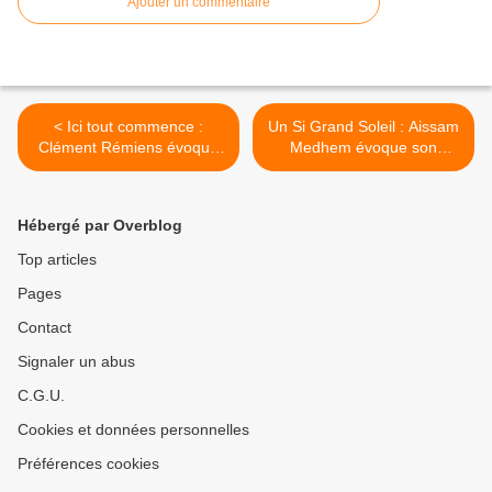
Ajouter un commentaire
< Ici tout commence :
Un Si Grand Soleil : Aissam
Clément Rémiens évoque
Medhem évoque son
les premiers mois de cette
personnage dans la série à
nouvelle aventure
succès de France 2 ! >
quotidienne sur TF1 !
Hébergé par Overblog
Top articles
Pages
Contact
Signaler un abus
C.G.U.
Cookies et données personnelles
Préférences cookies