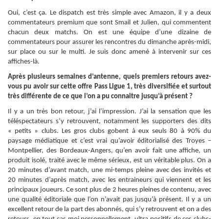
Oui, c’est ça. Le dispatch est très simple avec Amazon, il y a deux
commentateurs premium que sont Smail et Julien, qui commentent
chacun deux matchs. On est une équipe d’une dizaine de
commentateurs pour assurer les rencontres du dimanche après-midi,
sur place ou sur le multi. Je suis donc amené à intervenir sur ces
affiches-là.
Après plusieurs semaines d’antenne, quels premiers retours avez-
vous pu avoir sur cette offre Pass Ligue 1, très diversifiée et surtout
très différente de ce que l’on a pu connaitre jusqu’à présent ?
Il y a un très bon retour, j’ai l’impression. J’ai la sensation que les
téléspectateurs s’y retrouvent, notamment les supporters des dits
« petits » clubs. Les gros clubs gobent à eux seuls 80 à 90% du
paysage médiatique et c’est vrai qu’avoir éditorialisé des Troyes –
Montpellier, des Bordeaux-Angers, qu’en avoir fait une affiche, un
produit isolé, traité avec le même sérieux, est un véritable plus. On a
20 minutes d’avant match, une mi-temps pleine avec des invités et
20 minutes d’après match, avec les entraineurs qui viennent et les
principaux joueurs. Ce sont plus de 2 heures pleines de contenu, avec
une qualité éditoriale que l’on n’avait pas jusqu’à présent. Il y a un
excellent retour de la part des abonnés, qui s’y retrouvent et on a des