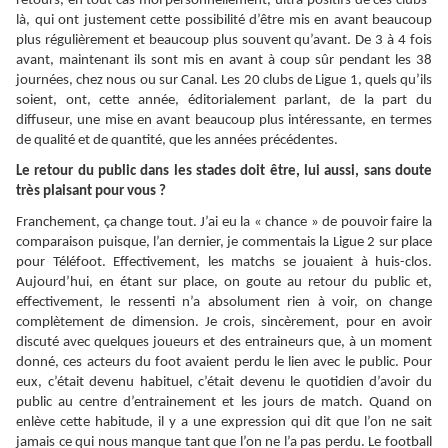
retours, en tout cas moi personnellement, ultra positifs de ces clubs-
là, qui ont justement cette possibilité d’être mis en avant beaucoup
plus régulièrement et beaucoup plus souvent qu’avant. De 3 à 4 fois
avant, maintenant ils sont mis en avant à coup sûr pendant les 38
journées, chez nous ou sur Canal. Les 20 clubs de Ligue 1, quels qu’ils
soient, ont, cette année, éditorialement parlant, de la part du
diffuseur, une mise en avant beaucoup plus intéressante, en termes
de qualité et de quantité, que les années précédentes.
Le retour du public dans les stades doit être, lui aussi, sans doute
très plaisant pour vous ?
Franchement, ça change tout. J’ai eu la « chance » de pouvoir faire la
comparaison puisque, l’an dernier, je commentais la Ligue 2 sur place
pour Téléfoot. Effectivement, les matchs se jouaient à huis-clos.
Aujourd’hui, en étant sur place, on goute au retour du public et,
effectivement, le ressenti n’a absolument rien à voir, on change
complètement de dimension. Je crois, sincèrement, pour en avoir
discuté avec quelques joueurs et des entraineurs que, à un moment
donné, ces acteurs du foot avaient perdu le lien avec le public. Pour
eux, c’était devenu habituel, c’était devenu le quotidien d’avoir du
public au centre d’entrainement et les jours de match. Quand on
enlève cette habitude, il y a une expression qui dit que l’on ne sait
jamais ce qui nous manque tant que l’on ne l’a pas perdu. Le football