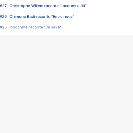
#27 : Christophe Willem raconte "Jacques a dit"
#26 : Chimène Badi raconte "Entre nous"
#25 : Indochine raconte "3e sexe"
#24 : Zaho raconte "C'est chelou"
#23 : Patrick Bruel raconte "Au café des délices"
#22 : Kyo raconte "Le chemin"
#21 : Nolwenn Leroy raconte "Cassé"
#20 : Patrick Hernandez raconte "Born to be alive"
#19 : Lorie raconte "Près de moi"
#18 : Michael Jones raconte "A nos actes manqués" (avec Jean-Jacque
#17 : Khaled raconte "Aïcha"
#16 : Corneille raconte "Parce qu'on vient de loin"