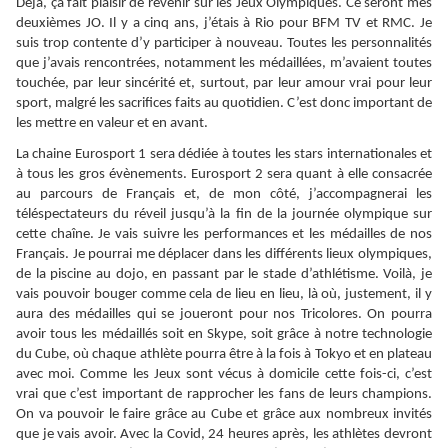
Déjà, ça fait plaisir de revenir sur les Jeux Olympiques. Ce seront mes
deuxièmes JO. Il y a cinq ans, j’étais à Rio pour BFM TV et RMC. Je
suis trop contente d’y participer à nouveau. Toutes les personnalités
que j’avais rencontrées, notamment les médaillées, m’avaient toutes
touchée, par leur sincérité et, surtout, par leur amour vrai pour leur
sport, malgré les sacrifices faits au quotidien. C’est donc important de
les mettre en valeur et en avant.
La chaine Eurosport 1 sera dédiée à toutes les stars internationales et
à tous les gros évènements. Eurosport 2 sera quant à elle consacrée
au parcours de Français et, de mon côté, j’accompagnerai les
téléspectateurs du réveil jusqu’à la fin de la journée olympique sur
cette chaîne. Je vais suivre les performances et les médailles de nos
Français. Je pourrai me déplacer dans les différents lieux olympiques,
de la piscine au dojo, en passant par le stade d’athlétisme. Voilà, je
vais pouvoir bouger comme cela de lieu en lieu, là où, justement, il y
aura des médailles qui se joueront pour nos Tricolores. On pourra
avoir tous les médaillés soit en Skype, soit grâce à notre technologie
du Cube, où chaque athlète pourra être à la fois à Tokyo et en plateau
avec moi. Comme les Jeux sont vécus à domicile cette fois-ci, c’est
vrai que c’est important de rapprocher les fans de leurs champions.
On va pouvoir le faire grâce au Cube et grâce aux nombreux invités
que je vais avoir. Avec la Covid, 24 heures après, les athlètes devront