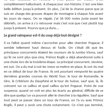
complètement hallucinant. A chaque jour son histoire. C’est une bien
belle édition jusqu’à présent. En plus, j’ai de la chance parce que je
suis en charge des grosses étapes de montagne à chaque fois avant
les jours de repos. On se régale, j’ai 36 000 notes juste avant les
débriefs, on arrive à s’y retrouver mais c’est vrai que c’est plutôt top
jusqu’à présent. Pourvu que ça dure….
Le grand vainqueur est-il du coup déjà tout désigné ?
Il va falloir quand même s’accrocher pour aller chercher Pogacar, il
semble tellement haut dessus et facile. On s’était dit que les
principaux concurrents étaient les coureurs de la Jumbo Visma, sauf
qu’ils ne sont plus que cinq. Primoz Roglic a déjà abandonné suite à
une chute lors de la troisième étape. Le principal concurrent, slovène,
est out. On a du mal à voir les Ineos se mettre en place, ils ont du mal
en ce début de tour de France. Ils ont pourtant remporté les quatre
dernières grandes courses du World Tour, le tour de Romandie, le
Giro, le Critérium du Dauphiné et le tour de Suisse, sauf que, là, ils
coincent sur ce caillou et quel caillou qu’est Pogacar. Point de vue
suspense, quand on voit en plus les écarts au général, difficile de se
dire que quelqu’un va pouvoir aller le chercher à la régulière. Sauf que
tout peut se passer dans un tour de France, on l’a vu avec Primoz
Roglic, il peut y avoir une chute notamment. Ce n’est pas terminé,