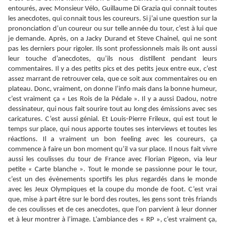
entourés, avec Monsieur Vélo, Guillaume Di Grazia qui connait toutes
les anecdotes, qui connait tous les coureurs. Si j’ai une question sur la
prononciation d’un coureur ou sur telle année du tour, c’est à lui que
je demande. Après, on a Jacky Durand et Steve Chainel, qui ne sont
pas les derniers pour rigoler. Ils sont professionnels mais ils ont aussi
leur touche d’anecdotes, qu’ils nous distillent pendant leurs
commentaires. Il y a des petits pics et des petits jeux entre eux, c’est
assez marrant de retrouver cela, que ce soit aux commentaires ou en
plateau. Donc, vraiment, on donne l’info mais dans la bonne humeur,
c’est vraiment ça « Les Rois de la Pédale ». Il y a aussi Dadou, notre
dessinateur, qui nous fait sourire tout au long des émissions avec ses
caricatures. C’est aussi génial. Et Louis-Pierre Frileux, qui est tout le
temps sur place, qui nous apporte toutes ses interviews et toutes les
réactions. Il a vraiment un bon feeling avec les coureurs, ça
commence à faire un bon moment qu’il va sur place. Il nous fait vivre
aussi les coulisses du tour de France avec Florian Pigeon, via leur
petite « Carte blanche ». Tout le monde se passionne pour le tour,
c’est un des évènements sportifs les plus regardés dans le monde
avec les Jeux Olympiques et la coupe du monde de foot. C’est vrai
que, mise à part être sur le bord des routes, les gens sont très friands
de ces coulisses et de ces anecdotes, que l’on parvient à leur donner
et à leur montrer à l’image. L’ambiance des « RP », c’est vraiment ça,