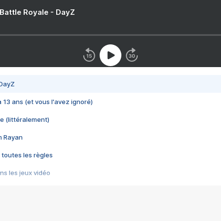
 Battle Royale - DayZ
 DayZ
 a 13 ans (et vous l'avez ignoré)
e (littéralement)
im Rayan
 toutes les règles
s les jeux vidéo
us choquant de Rockstar ? - Le scandale BULLY
e plus moche de Steam