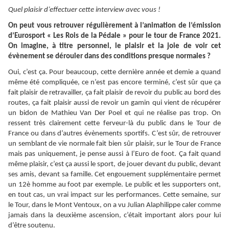
Quel plaisir d’effectuer cette interview avec vous !
On peut vous retrouver régulièrement à l’animation de l’émission
d’Eurosport « Les Rois de la Pédale » pour le tour de France 2021.
On imagine, à titre personnel, le plaisir et la joie de voir cet
évènement se dérouler dans des conditions presque normales ?
Oui, c’est ça. Pour beaucoup, cette dernière année et demie a quand
même été compliquée, ce n’est pas encore terminé, c’est sûr que ça
fait plaisir de retravailler, ça fait plaisir de revoir du public au bord des
routes, ça fait plaisir aussi de revoir un gamin qui vient de récupérer
un bidon de Mathieu Van Der Poel et qui ne réalise pas trop. On
ressent très clairement cette ferveur-là du public dans le Tour de
France ou dans d’autres évènements sportifs. C’est sûr, de retrouver
un semblant de vie normale fait bien sûr plaisir, sur le Tour de France
mais pas uniquement, je pense aussi à l’Euro de foot. Ça fait quand
même plaisir, c’est ça aussi le sport, de jouer devant du public, devant
ses amis, devant sa famille. Cet engouement supplémentaire permet
un 12è homme au foot par exemple. Le public et les supporters ont,
en tout cas, un vrai impact sur les performances. Cette semaine, sur
le Tour, dans le Mont Ventoux, on a vu Julian Alaphilippe caler comme
jamais dans la deuxième ascension, c’était important alors pour lui
d’être soutenu.