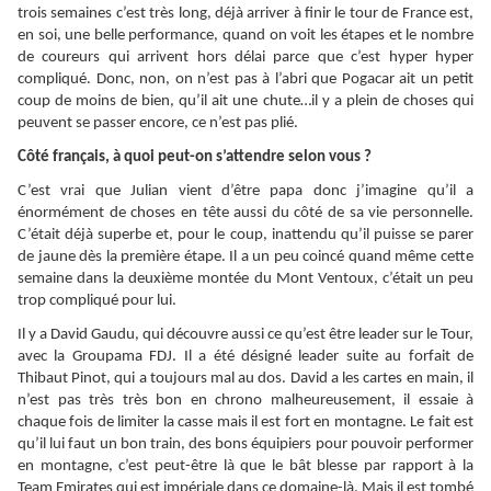
trois semaines c’est très long, déjà arriver à finir le tour de France est,
en soi, une belle performance, quand on voit les étapes et le nombre
de coureurs qui arrivent hors délai parce que c’est hyper hyper
compliqué. Donc, non, on n’est pas à l’abri que Pogacar ait un petit
coup de moins de bien, qu’il ait une chute…il y a plein de choses qui
peuvent se passer encore, ce n’est pas plié.
Côté français, à quoi peut-on s’attendre selon vous ?
C’est vrai que Julian vient d’être papa donc j’imagine qu’il a
énormément de choses en tête aussi du côté de sa vie personnelle.
C’était déjà superbe et, pour le coup, inattendu qu’il puisse se parer
de jaune dès la première étape. Il a un peu coincé quand même cette
semaine dans la deuxième montée du Mont Ventoux, c’était un peu
trop compliqué pour lui.
Il y a David Gaudu, qui découvre aussi ce qu’est être leader sur le Tour,
avec la Groupama FDJ. Il a été désigné leader suite au forfait de
Thibaut Pinot, qui a toujours mal au dos. David a les cartes en main, il
n’est pas très très bon en chrono malheureusement, il essaie à
chaque fois de limiter la casse mais il est fort en montagne. Le fait est
qu’il lui faut un bon train, des bons équipiers pour pouvoir performer
en montagne, c’est peut-être là que le bât blesse par rapport à la
Team Emirates qui est impériale dans ce domaine-là. Mais il est tombé