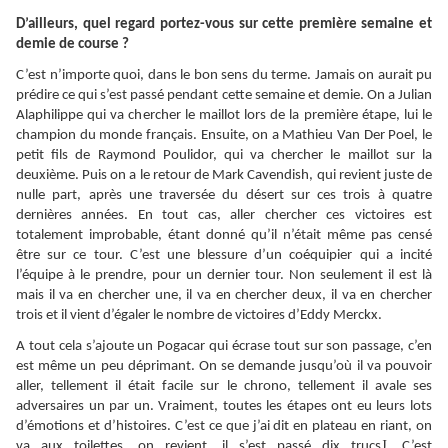
D’ailleurs, quel regard portez-vous sur cette première semaine et
demie de course ?
C’est n’importe quoi, dans le bon sens du terme. Jamais on aurait pu
prédire ce qui s’est passé pendant cette semaine et demie. On a Julian
Alaphilippe qui va chercher le maillot lors de la première étape, lui le
champion du monde français. Ensuite, on a Mathieu Van Der Poel, le
petit fils de Raymond Poulidor, qui va chercher le maillot sur la
deuxième. Puis on a le retour de Mark Cavendish, qui revient juste de
nulle part, après une traversée du désert sur ces trois à quatre
dernières années. En tout cas, aller chercher ces victoires est
totalement improbable, étant donné qu’il n’était même pas censé
être sur ce tour. C’est une blessure d’un coéquipier qui a incité
l’équipe à le prendre, pour un dernier tour. Non seulement il est là
mais il va en chercher une, il va en chercher deux, il va en chercher
trois et il vient d’égaler le nombre de victoires d’Eddy Merckx.
A tout cela s’ajoute un Pogacar qui écrase tout sur son passage, c’en
est même un peu déprimant. On se demande jusqu’où il va pouvoir
aller, tellement il était facile sur le chrono, tellement il avale ses
adversaires un par un. Vraiment, toutes les étapes ont eu leurs lots
d’émotions et d’histoires. C’est ce que j’ai dit en plateau en riant, on
J
va aux toilettes, on revient, il s’est passé dix trucs
. C’est