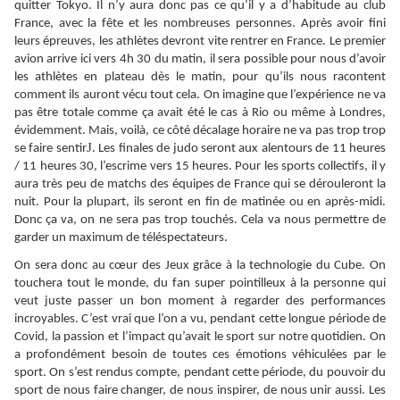
quitter Tokyo. Il n’y aura donc pas ce qu’il y a d’habitude au club
France, avec la fête et les nombreuses personnes. Après avoir fini
leurs épreuves, les athlètes devront vite rentrer en France. Le premier
avion arrive ici vers 4h 30 du matin, il sera possible pour nous d’avoir
les athlètes en plateau dès le matin, pour qu’ils nous racontent
comment ils auront vécu tout cela. On imagine que l’expérience ne va
pas être totale comme ça avait été le cas à Rio ou même à Londres,
évidemment. Mais, voilà, ce côté décalage horaire ne va pas trop trop
J
se faire sentir
. Les finales de judo seront aux alentours de 11 heures
/ 11 heures 30, l’escrime vers 15 heures. Pour les sports collectifs, il y
aura très peu de matchs des équipes de France qui se dérouleront la
nuit. Pour la plupart, ils seront en fin de matinée ou en après-midi.
Donc ça va, on ne sera pas trop touchés. Cela va nous permettre de
garder un maximum de téléspectateurs.
On sera donc au cœur des Jeux grâce à la technologie du Cube. On
touchera tout le monde, du fan super pointilleux à la personne qui
veut juste passer un bon moment à regarder des performances
incroyables. C’est vrai que l’on a vu, pendant cette longue période de
Covid, la passion et l’impact qu’avait le sport sur notre quotidien. On
a profondément besoin de toutes ces émotions véhiculées par le
sport. On s’est rendus compte, pendant cette période, du pouvoir du
sport de nous faire changer, de nous inspirer, de nous unir aussi. Les