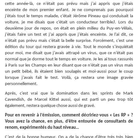
cette année-là, ce n’était pas prévu mais j’ai appris que j’étais
enceinte de mon premier enfant. Je ne comprenais pas pourquoi
j’étais tout le temps malade, c’était Jérôme Pineau qui conduisait la
J
voiture, je me disais que c’était un conducteur terrible
. Lors du
deuxième jour de repos, on était en plein milieu du Puy-en-Vêlais,
j’étais faire un test et j’ai appris que j’étais enceinte. Je l’ai dit, ce
n’était pas prévu mais c’était la belle surprise. Forcément, c’est une
édition du tour qui restera gravée à vie. Tout le monde s’inquiétait
pour moi, me disait que j’avais attrapé un virus, que ce n’était pas
normal que je dorme tout le temps en voiture. Je les ai tous rassurés
à Paris sur les Champs en leur disant que ce n’était pas un virus mais
un petit bébé, ils étaient bien soulagés et moi-aussi pour le coup
lorsque j’avais fait le test. Voilà, ça restera une image gravée
personnellement.
Après, c’est vrai que la domination dans les sprints de Mark
Cavendish, de Marcel Kittel aussi, qui est parti un peu trop tôt
également, restera quelque chose aussi de gravé.
Pour en revenir à l’émission, comment décririez-vous « Les RP » ?
Vous avez la chance, en plus, d’être entourée de consultants de
renom, expérimentés du haut niveau…
C’est de la bonne humeur. On a de la chance d’être très très bien