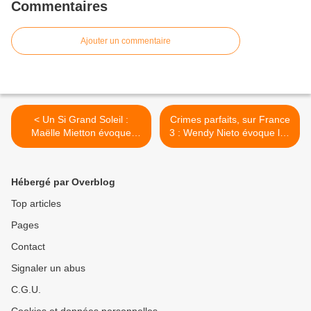
Commentaires
Ajouter un commentaire
< Un Si Grand Soleil :
Crimes parfaits, sur France
Maëlle Mietton évoque
3 : Wendy Nieto évoque les
l'évolution d'Alice, son
deux nouveaux épisodes
personnage dans la série à
diffusés prochainement ! >
succès de France 2 !
Hébergé par Overblog
Top articles
Pages
Contact
Signaler un abus
C.G.U.