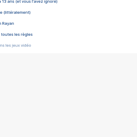
 a 13 ans (et vous l'avez ignoré)
e (littéralement)
im Rayan
 toutes les règles
s les jeux vidéo
us choquant de Rockstar ? - Le scandale BULLY
e plus moche de Steam
du RÊVE tourne au CAUCHEMAR
pendant 8 heures
it… à tort
umiliés par un jeu vidéo
ire - Final Fantasy 8
ti un empire - Age of Empires