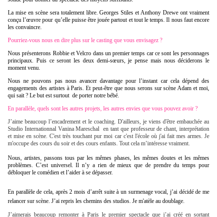
La mise en scène sera totalement libre. Georges Stiles et Anthony Drewe ont vraiment
conçu l’œuvre pour qu’elle puisse être jouée partout et tout le temps. Il nous faut encore
les convaincre.
Pourriez-vous nous en dire plus sur le casting que vous envisagez ?
Nous présenterons Robbie et Velcro dans un premier temps car ce sont les personnages
principaux. Puis ce seront les deux demi-sœurs, je pense mais nous déciderons le
moment venu.
Nous ne pouvons pas nous avancer davantage pour l’instant car cela dépend des
engagements des artistes à Paris. Et peut-être que nous serons sur scène Adam et moi,
qui sait ? Le but est surtout de porter notre bébé.
En parallèle, quels sont les autres projets, les autres envies que vous pouvez avoir ?
J’aime beaucoup l’encadrement et le coaching. D'ailleurs, je viens d'être embauchée au
Studio Internationnal Vanina Mareschal en tant que professeur de chant, interprétation
et mise en scène. C'est très touchant pur moi car c'est l'école où j'ai fait mes armes. Je
m'occupe des cours du soir et des cours enfants. Tout cela m’intéresse vraiment.
Nous, artistes, passons tous par les mêmes phases, les mêmes doutes et les mêmes
problèmes. C’est universel. Il n’y a rien de mieux que de prendre du temps pour
débloquer le comédien et l’aider à se dépasser.
En parallèle de cela, après 2 mois d’arrêt suite à un surmenage vocal, j’ai décidé de me
relancer sur scène. J’ai repris les chemins des studios. Je m'
atèle
au doublage.
J’aimerais beaucoup remonter à Paris le premier spectacle que j’ai créé en sortant