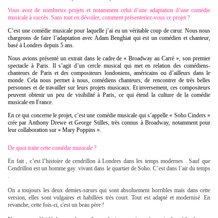
Vous avez de nombreux projets et notamment celui d’une adaptation d’une comédie
musicale à succès. Sans tout en dévoiler, comment présenteriez-vous ce projet ?
C’est une comédie musicale pour laquelle j’ai eu un véritable coup de cœur. Nous nous
chargeons de faire l’adaptation avec Adam Benghiat qui est un comédien et chanteur,
basé à Londres depuis 5 ans.
Nous avions présenté un extrait dans le cadre de « Broadway au Carré », son premier
spectacle à Paris. Il s’agit d’un cercle musical qui met en relation des comédiens-
chanteurs de Paris et des compositeurs londoniens, américains ou d’ailleurs dans le
monde. Cela nous permet à nous, comédiens chanteurs, de rencontrer de très belles
personnes et de travailler sur leurs projets musicaux. Et inversement, ces compositeurs
peuvent obtenir un peu de visibilité à Paris, ce qui étend la culture de la comédie
musicale en France.
En ce qui concerne le projet, c’est une comédie musicale qui s’appelle « Soho Cinders »
crée par Anthony Drewe et George Stilles, très connus à Broadway, notamment pour
leur collaboration sur « Mary Poppins ».
De quoi traite cette comédie musicale ?
En fait , c’est l’histoire de cendrillon à Londres dans les temps modernes . Sauf que
Cendrillon est un homme gay vivant dans le quartier de Soho. C’est dans l’air du temps
.
On a toujours les deux demies-sœurs qui sont absoluement horribles mais dans cette
version, elles sont vulgaires et habillées très court. Tout est adapté et modernisé .En
revanche, cette fois-ci, c'est un beau père !