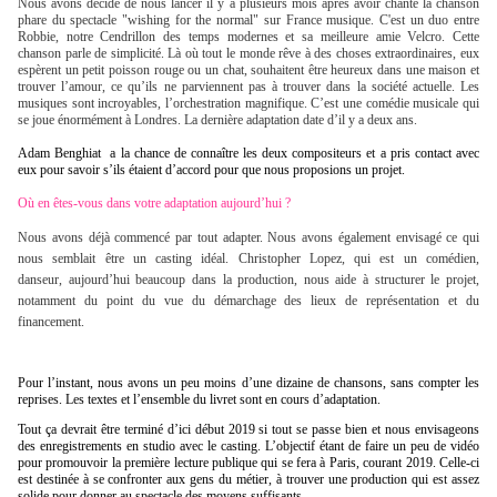
Nous avons décidé de nous lancer il y a plusieurs mois après avoir chanté la chanson
phare du spectacle "wishing for the normal" sur France musique. C'est un duo entre
Robbie, notre Cendrillon des temps modernes et sa meilleure amie Velcro. Cette
chanson parle de simplicité. Là où tout le monde rêve à des choses extraordinaires, eux
espèrent un petit poisson rouge ou un chat, souhaitent être heureux dans une maison et
trouver l’amour, ce qu’ils ne parviennent pas à trouver dans la société actuelle. Les
musiques sont incroyables, l’orchestration magnifique. C’est une comédie musicale qui
se joue énormément à Londres. La dernière adaptation date d’il y a deux ans.
Adam Benghiat a la chance de connaître les deux compositeurs et a pris contact avec
eux pour savoir s’ils étaient d’accord pour que nous proposions un projet.
Où en êtes-vous dans votre adaptation
aujourd’hui
?
Nous avons déjà commencé par tout adapter. Nous avons également envisagé ce qui
nous semblait être un casting idéal. Christopher Lopez, qui est un comédien,
danseur,
aujourd’hui
beaucoup dans la production, nous aide à structurer le projet,
notamment du point du vue du démarchage des lieux de représentation et du
financement.
Pour l’instant, nous avons un peu moins d’une dizaine de chansons, sans compter les
reprises. Les textes et l’ensemble du livret sont en cours d’adaptation.
Tout ça devrait être terminé d’ici début 2019 si tout se passe bien et nous envisageons
des enregistrements en studio avec le casting. L’objectif étant de faire un peu de vidéo
pour promouvoir la première lecture publique qui se fera à Paris, courant 2019. Celle-ci
est destinée à se confronter aux gens du métier, à trouver une production qui est assez
solide pour donner au spectacle des moyens suffisants.