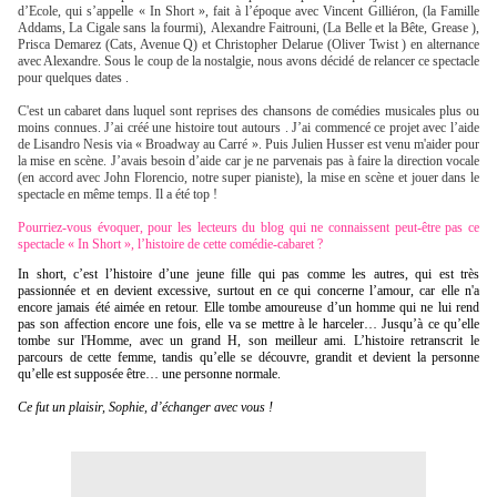
d’Ecole, qui s’appelle « In Short », fait à l’époque avec Vincent Gilliéron, (la Famille
Addams, La Cigale sans la fourmi), Alexandre Faitrouni, (La Belle et la Bête, Grease ),
Prisca Demarez (Cats, Avenue Q) et Christopher Delarue (Oliver Twist ) en alternance
avec Alexandre. Sous le coup de la nostalgie, nous avons décidé de relancer ce spectacle
pour quelques dates .
C'est un cabaret dans luquel sont reprises des chansons de comédies musicales plus ou
moins connues. J’ai créé une histoire tout autours . J’ai commencé ce projet avec l’aide
de Lisandro Nesis via « Broadway au Carré ». Puis Julien Husser est venu m'aider pour
la mise en scène. J’avais besoin d’aide car je ne parvenais pas à faire la direction vocale
(en accord avec John Florencio, notre super pianiste), la mise en scène et jouer dans le
spectacle en même temps. Il a été top !
Pourriez-vous évoquer, pour les lecteurs du blog qui ne connaissent peut-être pas ce
spectacle « In Short », l’histoire de cette comédie-cabaret ?
In short, c’est l’histoire d’une jeune fille qui pas comme les autres, qui est très
passionnée et en devient excessive, surtout en ce qui concerne l’amour, car elle n'a
encore jamais été aimée en retour. Elle tombe amoureuse d’un homme qui ne lui rend
pas son affection encore une fois, elle va se mettre à le harceler… Jusqu’à ce qu’elle
tombe sur l'Homme, avec un grand H, son meilleur ami. L’histoire retranscrit le
parcours de cette femme, tandis qu’elle se découvre, grandit et devient la personne
qu’elle est supposée être… une personne normale.
Ce fut un plaisir, Sophie, d’échanger avec vous !