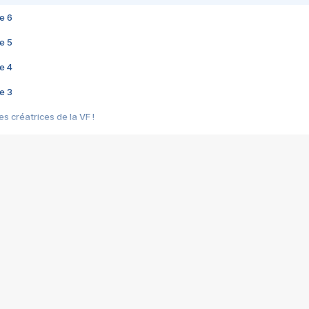
e 6
e 5
e 4
e 3
s créatrices de la VF !
e 2
e 1
e Mektoub My Love arrive enfin ! Rencontre avec Shaïn Boumedine et Sal
i : après Toni en famille
elle réalise le bouleversant Dites lui que je l'aime
ais ! Rencontre autour de Vie privée de Rebecca Zlotowski
 de Marguerite, Grave... Rencontre avec Ella Rumpf