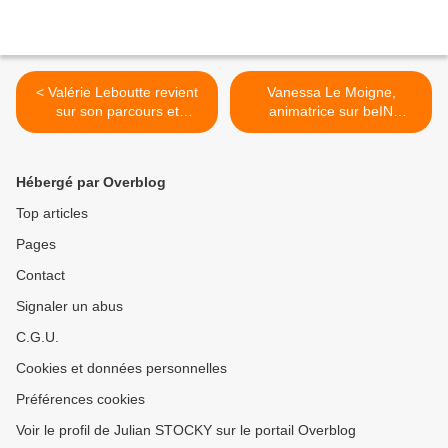
< Valérie Leboutte revient
Vanessa Le Moigne,
sur son parcours et
animatrice sur beIN
évoques ses projets !
SPORTS, évoque son
émission quotidienne ! 2/2 >
Hébergé par Overblog
Top articles
Pages
Contact
Signaler un abus
C.G.U.
Cookies et données personnelles
Préférences cookies
Voir le profil de Julian STOCKY sur le portail Overblog