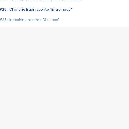
#26 : Chimène Badi raconte "Entre nous"
#25 : Indochine raconte "3e sexe"
#24 : Zaho raconte "C'est chelou"
#23 : Patrick Bruel raconte "Au café des délices"
#22 : Kyo raconte "Le chemin"
#21 : Nolwenn Leroy raconte "Cassé"
#20 : Patrick Hernandez raconte "Born to be alive"
#19 : Lorie raconte "Près de moi"
#18 : Michael Jones raconte "A nos actes manqués" (avec Jean-Jacque
#17 : Khaled raconte "Aïcha"
#16 : Corneille raconte "Parce qu'on vient de loin"
#15 : Indochine raconte "L'aventurier"