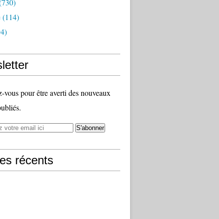
(730)
e
(114)
4)
letter
vous pour être averti des nouveaux
publiés.
les récents