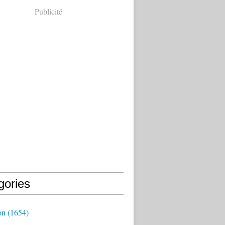
Publicité
gories
on
(1654)