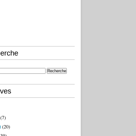
erche
ives
(7)
t
(20)
39)