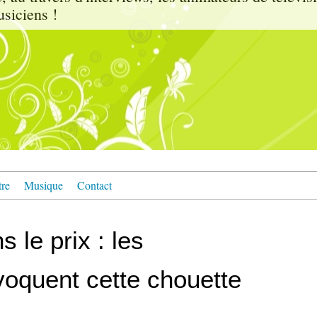
usiciens !
tre
Musique
Contact
 le prix : les
oquent cette chouette