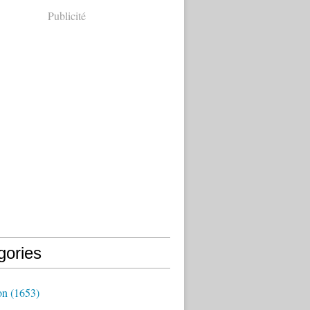
Publicité
gories
on
(1653)