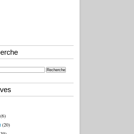
erche
ives
(6)
t
(20)
39)