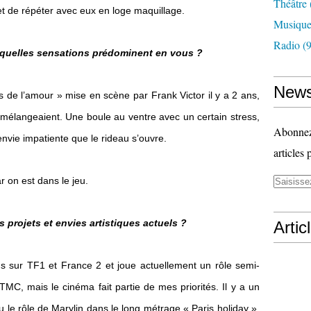
Théâtre
et de répéter avec eux en loge maquillage.
Musiqu
Radio
(9
, quelles sensations prédominent en vous ?
News
s de l’amour » mise en scène par Frank Victor il y a 2 ans,
e mélangeaient. Une boule au ventre avec un certain stress,
Abonnez-
envie impatiente que le rideau s’ouvre.
articles 
ar on est dans le jeu.
 projets et envies artistiques actuels ?
Artic
ons sur TF1 et France 2 et joue actuellement un rôle semi-
TMC, mais le cinéma fait partie de mes priorités. Il y a un
nu le rôle de Marylin dans le long métrage « Paris holiday »,