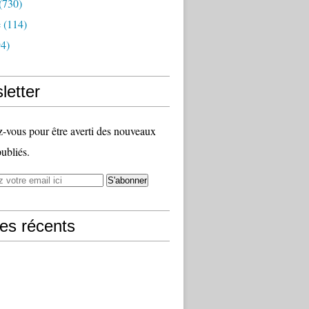
(730)
e
(114)
4)
letter
vous pour être averti des nouveaux
publiés.
les récents