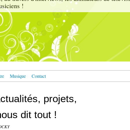
usiciens !
tre
Musique
Contact
tualités, projets,
ous dit tout !
TOCKY