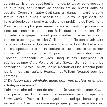
du soin au fils et regroupé tout le monde, je fais en sorte que cela
ne dure pas, car l’instinct de chacun est de revenir dans sa
coquille. Comme si l’autre était sans un danger, malgré le sang
familial, alors que l’on a besoin de lui. Je trouve que c’est une
belle allégorie de la famille actuelle et du problème de l’isolement.
Pour répondre plus précisément à votre question, je dirai que
c’est un ensemble de talents à l’écoute et en action. Des
comédiens engagés d’abord puis d’autres « êtres inspirés »
comme la scénographe Lika Guillemot qui mêle son savoir faire
dans les volumes et l’espace avec ceux de Pryscille Pulisciano
qui est spécialisée dans la couture de luxe, les tissus et leur
matière, d’autres aspects esthétiques… notre pianiste découvert :
Thomas Pironneau et des maquilleuses intrépides et
subtiles comme Clara Pelard et Tahe Sayad. Bien sûr, il y a les
comédiens : Carole Calvez, Janine Reguart et Lise Trabaud pour
les femmes ainsi qu’Eric Feurstein et William Nogaret pour les
hommes.
3/ De façon plus générale, quels sont vos projets et envies
artistiques actuels ?
J’aimerais faire tellement de chose !... Je voudrais monter
Kean
,
une pièce très lourde avec de nombreux personnages ou
Lorenzaccio
… Pour torpiller le système actuel que beaucoup ne
veulent plus. C’est une œuvre magnifique qui valorise, à l’inverse,