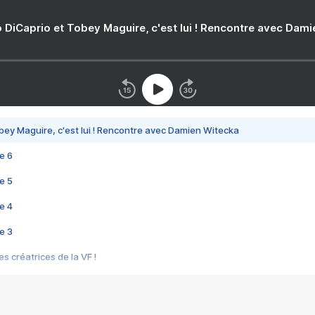
 DiCaprio et Tobey Maguire, c'est lui ! Rencontre avec Dam
bey Maguire, c'est lui ! Rencontre avec Damien Witecka
e 6
e 5
e 4
e 3
s créatrices de la VF !
e 2
e 1