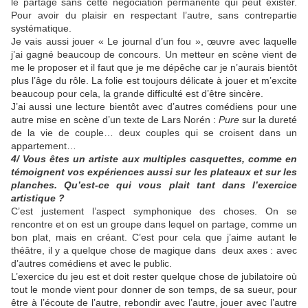
le partage sans cette négociation permanente qui peut exister.
Pour avoir du plaisir en respectant l’autre, sans contrepartie
systématique.
Je vais aussi jouer « Le journal d’un fou », œuvre avec laquelle
j’ai gagné beaucoup de concours. Un metteur en scène vient de
me le proposer et il faut que je me dépêche car je n’aurais bientôt
plus l’âge du rôle. La folie est toujours délicate à jouer et m’excite
beaucoup pour cela, la grande difficulté est d’être sincère.
J’ai aussi une lecture bientôt avec d’autres comédiens pour une
autre mise en scène d’un texte de Lars Norén :
Pure
sur la dureté
de la vie de couple… deux couples qui se croisent dans un
appartement…
4/ Vous êtes un artiste aux multiples casquettes, comme en
témoignent vos expériences aussi sur les plateaux et sur les
planches. Qu’est-ce qui vous plait tant dans l’exercice
artistique ?
C’est justement l’aspect symphonique des choses. On se
rencontre et on est un groupe dans lequel on partage, comme un
bon plat, mais en créant. C’est pour cela que j’aime autant le
théâtre, il y a quelque chose de magique dans deux axes : avec
d’autres comédiens et avec le public.
L’exercice du jeu est et doit rester quelque chose de jubilatoire où
tout le monde vient pour donner de son temps, de sa sueur, pour
être à l’écoute de l’autre, rebondir avec l’autre, jouer avec l’autre