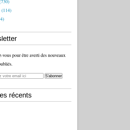
(730)
e
(114)
4)
letter
vous pour être averti des nouveaux
publiés.
les récents