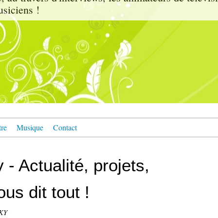
usiciens !
tre
Musique
Contact
- Actualité, projets,
us dit tout !
CKY