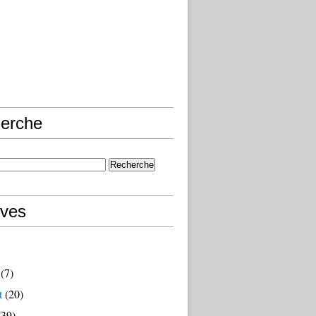
erche
ives
(7)
t
(20)
39)