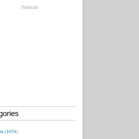
Publicité
gories
on
(1654)