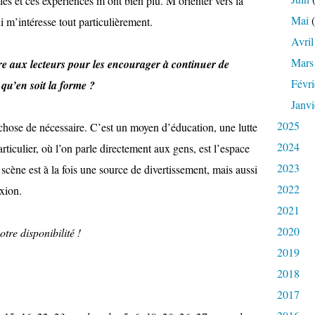
s et ces expériences m’ont bien plu. M’orienter vers la
Mai
(
 m’intéresse tout particulièrement.
Avril
Mars
re aux lecteurs pour les encourager à continuer de
Févri
e qu’en soit la forme ?
Janvi
2025
 chose de nécessaire. C’est un moyen d’éducation, une lutte
2024
rticulier, où l’on parle directement aux gens, est l’espace
2023
 scène est à la fois une source de divertissement, mais aussi
2022
exion.
2021
2020
otre disponibilité !
2019
2018
2017