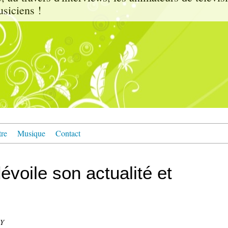
usiciens !
tre
Musique
Contact
voile son actualité et
KY