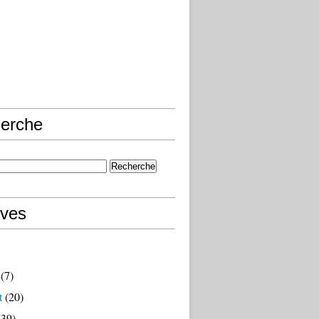
erche
ives
(7)
t
(20)
39)