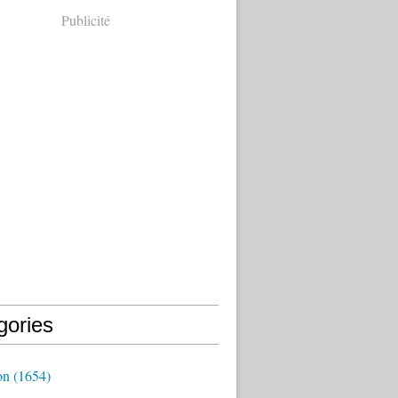
Publicité
gories
on
(1654)