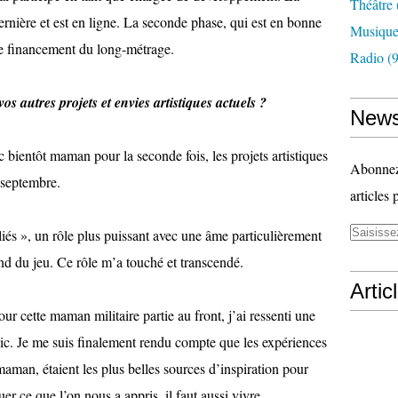
Théâtre
ernière et est en ligne. La seconde phase, qui est en bonne
Musiqu
le financement du long-métrage.
Radio
(9
os autres projets et envies artistiques actuels ?
News
 bientôt maman pour la seconde fois, les projets artistiques
Abonnez-
 septembre.
articles 
liés », un rôle plus puissant avec une âme particulièrement
ond du jeu. Ce rôle m’a touché et transcendé.
Artic
pour cette maman militaire partie au front, j’ai ressenti une
ic. Je me suis finalement rendu compte que les expériences
maman, étaient les plus belles sources d’inspiration pour
quer ce que l’on nous a appris, il faut aussi vivre.