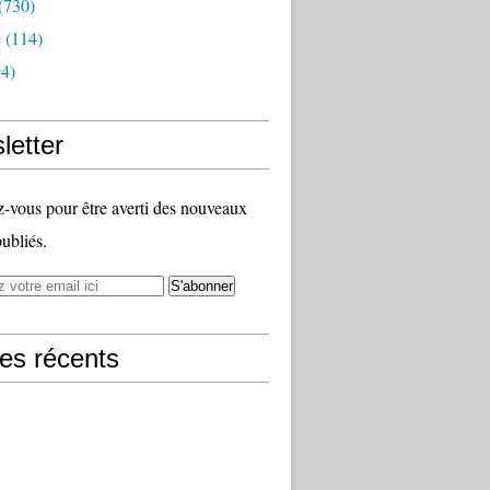
(730)
e
(114)
4)
letter
vous pour être averti des nouveaux
publiés.
les récents