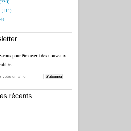
(730)
e
(114)
4)
letter
vous pour être averti des nouveaux
publiés.
les récents