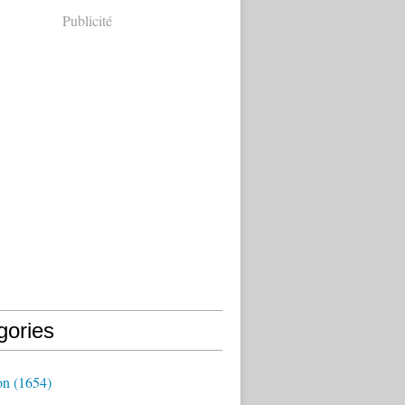
Publicité
gories
on
(1654)