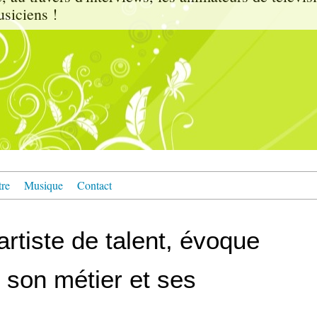
usiciens !
tre
Musique
Contact
rtiste de talent, évoque
 son métier et ses