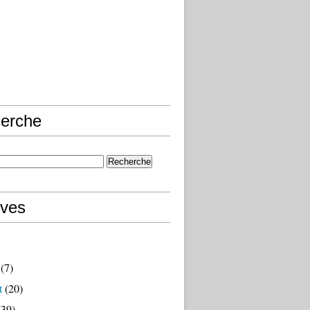
erche
ives
(7)
t
(20)
39)