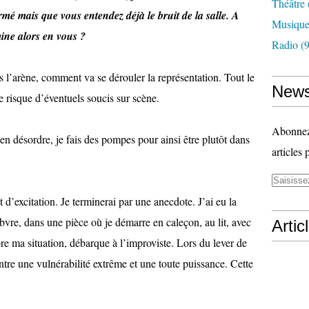
Théâtre
rmé mais que vous entendez déjà le bruit de la salle. A
Musiqu
mine alors en vous ?
Radio
(9
s l’arène, comment va se dérouler la représentation. Tout le
News
le risque d’éventuels soucis sur scène.
Abonnez-
 en désordre, je fais des pompes pour ainsi être plutôt dans
articles 
t d’excitation. Je terminerai par une anecdote. J’ai eu la
vre, dans une pièce où je démarre en caleçon, au lit, avec
Artic
e ma situation, débarque à l’improviste. Lors du lever de
ntre une vulnérabilité extrême et une toute puissance. Cette