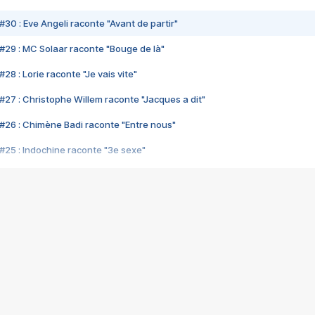
#30 : Eve Angeli raconte "Avant de partir"
#29 : MC Solaar raconte "Bouge de là"
28 : Lorie raconte "Je vais vite"
#27 : Christophe Willem raconte "Jacques a dit"
#26 : Chimène Badi raconte "Entre nous"
#25 : Indochine raconte "3e sexe"
#24 : Zaho raconte "C'est chelou"
#23 : Patrick Bruel raconte "Au café des délices"
#22 : Kyo raconte "Le chemin"
#21 : Nolwenn Leroy raconte "Cassé"
#20 : Patrick Hernandez raconte "Born to be alive"
#19 : Lorie raconte "Près de moi"