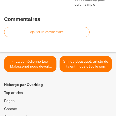
Commentaires
Ajouter un commentaire
< La comédienne Léa
Shirley Bousquet, artiste de
Malassenet nous dévoile
talent, nous dévoile son
ses projets et ses envies
actualité ainsi que ses
artistiques !
projets ! >
Hébergé par Overblog
Top articles
Pages
Contact