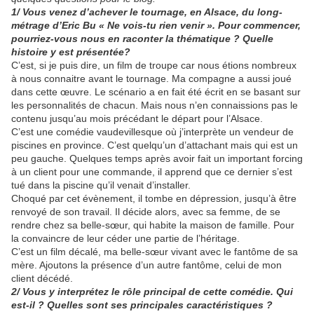
1/ Vous venez d’achever le tournage, en Alsace, du long-
métrage d’Eric Bu « Ne vois-tu rien venir ». Pour commencer,
pourriez-vous nous en raconter la thématique ? Quelle
histoire y est présentée?
C’est, si je puis dire, un film de troupe car nous étions nombreux
à nous connaitre avant le tournage. Ma compagne a aussi joué
dans cette œuvre. Le scénario a en fait été écrit en se basant sur
les personnalités de chacun. Mais nous n’en connaissions pas le
contenu jusqu’au mois précédant le départ pour l’Alsace.
C’est une comédie vaudevillesque où j’interprète un vendeur de
piscines en province. C’est quelqu’un d’attachant mais qui est un
peu gauche. Quelques temps après avoir fait un important forcing
à un client pour une commande, il apprend que ce dernier s’est
tué dans la piscine qu’il venait d’installer.
Choqué par cet évènement, il tombe en dépression, jusqu’à être
renvoyé de son travail. Il décide alors, avec sa femme, de se
rendre chez sa belle-sœur, qui habite la maison de famille. Pour
la convaincre de leur céder une partie de l’héritage.
C’est un film décalé, ma belle-sœur vivant avec le fantôme de sa
mère. Ajoutons la présence d’un autre fantôme, celui de mon
client décédé.
2/ Vous y interprétez le rôle principal de cette comédie. Qui
est-il ? Quelles sont ses principales caractéristiques ?