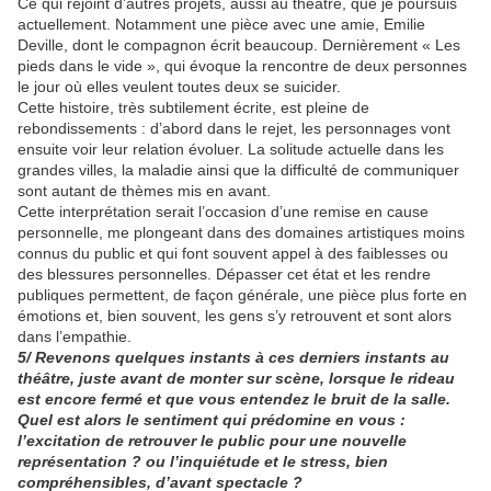
Ce qui rejoint d’autres projets, aussi au théâtre, que je poursuis
actuellement. Notamment une pièce avec une amie, Emilie
Deville, dont le compagnon écrit beaucoup. Dernièrement « Les
pieds dans le vide », qui évoque la rencontre de deux personnes
le jour où elles veulent toutes deux se suicider.
Cette histoire, très subtilement écrite, est pleine de
rebondissements : d’abord dans le rejet, les personnages vont
ensuite voir leur relation évoluer. La solitude actuelle dans les
grandes villes, la maladie ainsi que la difficulté de communiquer
sont autant de thèmes mis en avant.
Cette interprétation serait l’occasion d’une remise en cause
personnelle, me plongeant dans des domaines artistiques moins
connus du public et qui font souvent appel à des faiblesses ou
des blessures personnelles. Dépasser cet état et les rendre
publiques permettent, de façon générale, une pièce plus forte en
émotions et, bien souvent, les gens s’y retrouvent et sont alors
dans l’empathie.
5/ Revenons quelques instants à ces derniers instants au
théâtre, juste avant de monter sur scène, lorsque le rideau
est encore fermé et que vous entendez le bruit de la salle.
Quel est alors le sentiment qui prédomine en vous :
l’excitation de retrouver le public pour une nouvelle
représentation ? ou l’inquiétude et le stress, bien
compréhensibles, d’avant spectacle ?