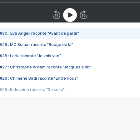
#30 : Eve Angeli raconte "Avant de partir"
#29 : MC Solaar raconte "Bouge de là"
28 : Lorie raconte "Je vais vite"
#27 : Christophe Willem raconte "Jacques a dit"
#26 : Chimène Badi raconte "Entre nous"
#25 : Indochine raconte "3e sexe"
#24 : Zaho raconte "C'est chelou"
#23 : Patrick Bruel raconte "Au café des délices"
#22 : Kyo raconte "Le chemin"
#21 : Nolwenn Leroy raconte "Cassé"