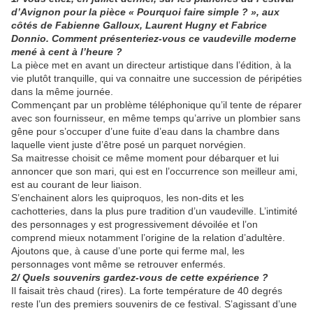
d’Avignon pour la pièce « Pourquoi faire simple ? », aux
côtés de Fabienne Galloux, Laurent Hugny et Fabrice
Donnio. Comment présenteriez-vous ce vaudeville moderne
mené à cent à l’heure ?
La pièce met en avant un directeur artistique dans l’édition, à la
vie plutôt tranquille, qui va connaitre une succession de péripéties
dans la même journée.
Commençant par un problème téléphonique qu’il tente de réparer
avec son fournisseur, en même temps qu’arrive un plombier sans
gêne pour s’occuper d’une fuite d’eau dans la chambre dans
laquelle vient juste d’être posé un parquet norvégien.
Sa maitresse choisit ce même moment pour débarquer et lui
annoncer que son mari, qui est en l’occurrence son meilleur ami,
est au courant de leur liaison.
S’enchainent alors les quiproquos, les non-dits et les
cachotteries, dans la plus pure tradition d’un vaudeville. L’intimité
des personnages y est progressivement dévoilée et l’on
comprend mieux notamment l’origine de la relation d’adultère.
Ajoutons que, à cause d’une porte qui ferme mal, les
personnages vont même se retrouver enfermés.
2/ Quels souvenirs gardez-vous de cette expérience ?
Il faisait très chaud (rires). La forte température de 40 degrés
reste l’un des premiers souvenirs de ce festival. S’agissant d’une