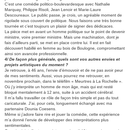
C’est une comédie politico-boulevardesque avec Nathalie
Marquay, Philippe Risoli, Jean Lenoir et Marie-Laure
Descoureaux. Le public passe, je crois, un agréable moment de
rigolade sous couvert de politique. Nous faisons une très bonne
tournée et c’est toujours un plaisir de signer des dédicaces.
La pièce met en avant un homme politique sur le point de devenir
ministre, voire premier ministre. Mais une machination, dont je
fais d’ailleurs parti, se met en place contre lui. Il est en fait
découvert habillé en femme au bois de Boulogne, compromettant
ainsi son avancée professionnelle.
4/ De façon plus générale, quels sont vos autres envies et
projets artistiques du moment ?
Je retrouve, à 46 ans, l’envie d’émouvoir et de ne pas avoir peur
de mes sentiments. Aussi, vous pourrez me retrouver, en
novembre prochain, dans le téléfilm « Meurtres à La Rochelle ».
Où j’y interprète un homme de mon âge, mais qui est resté
bloqué mentalement à 12 ans, suite à un accident cérébral.
Il m’a fallu travailler ce rôle de façon très simple et pas du tout
caricaturale. J’ai, pour cela, longuement échangé avec ma
partenaire Dounia Coesens.
Même si j’adore faire rire et jouer la comédie, cette expérience
m’a donné l’envie de développer des interprétations plus
sentimentales.