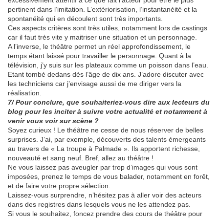
excessivement attentif à ce que fait l’acteur pour être le plus
pertinent dans l’imitation. L’extériorisation, l’instantanéité et la
spontanéité qui en découlent sont très importants.
Ces aspects critères sont très utiles, notamment lors de castings
car il faut très vite y maitriser une situation et un personnage.
A l’inverse, le théâtre permet un réel approfondissement, le
temps étant laissé pour travailler le personnage. Quant à la
télévision, j’y suis sur les plateaux comme un poisson dans l’eau.
Etant tombé dedans dès l’âge de dix ans. J’adore discuter avec
les techniciens car j’envisage aussi de me diriger vers la
réalisation.
7/ Pour conclure, que souhaiteriez-vous dire aux lecteurs du
blog pour les inciter à suivre votre actualité et notamment à
venir vous voir sur scène ?
Soyez curieux ! Le théâtre ne cesse de nous réserver de belles
surprises. J’ai, par exemple, découverts des talents émergeants
au travers de « La troupe à Palmade ». Ils apportent richesse,
nouveauté et sang neuf. Bref, allez au théâtre !
Ne vous laissez pas aveugler par trop d’images qui vous sont
imposées, prenez le temps de vous balader, notamment en forêt,
et de faire votre propre sélection.
Laissez-vous surprendre, n’hésitez pas à aller voir des acteurs
dans des registres dans lesquels vous ne les attendez pas.
Si vous le souhaitez, foncez prendre des cours de théâtre pour