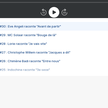
#30 : Eve Angeli raconte "Avant de partir"
#29 : MC Solaar raconte "Bouge de là"
28 : Lorie raconte "Je vais vite"
#27 : Christophe Willem raconte "Jacques a dit"
#26 : Chimène Badi raconte "Entre nous"
#25 : Indochine raconte "3e sexe"
#24 : Zaho raconte "C'est chelou"
#23 : Patrick Bruel raconte "Au café des délices"
#22 : Kyo raconte "Le chemin"
#21 : Nolwenn Leroy raconte "Cassé"