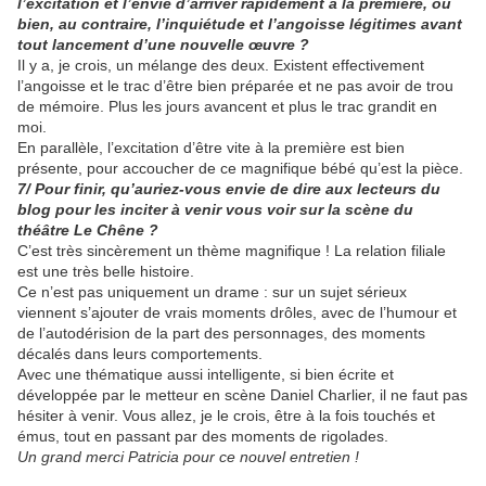
l’excitation et l’envie d’arriver rapidement à la première, ou
bien, au contraire, l’inquiétude et l’angoisse légitimes avant
tout lancement d’une nouvelle œuvre ?
Il y a, je crois, un mélange des deux. Existent effectivement
l’angoisse et le trac d’être bien préparée et ne pas avoir de trou
de mémoire. Plus les jours avancent et plus le trac grandit en
moi.
En parallèle, l’excitation d’être vite à la première est bien
présente, pour accoucher de ce magnifique bébé qu’est la pièce.
7/ Pour finir, qu’auriez-vous envie de dire aux lecteurs du
blog pour les inciter à venir vous voir sur la scène du
théâtre Le Chêne ?
C’est très sincèrement un thème magnifique ! La relation filiale
est une très belle histoire.
Ce n’est pas uniquement un drame : sur un sujet sérieux
viennent s’ajouter de vrais moments drôles, avec de l’humour et
de l’autodérision de la part des personnages, des moments
décalés dans leurs comportements.
Avec une thématique aussi intelligente, si bien écrite et
développée par le metteur en scène Daniel Charlier, il ne faut pas
hésiter à venir. Vous allez, je le crois, être à la fois touchés et
émus, tout en passant par des moments de rigolades.
Un grand merci Patricia pour ce nouvel entretien !