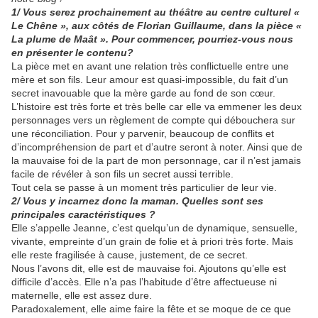
1/ Vous serez prochainement au théâtre au centre culturel «
Le Chêne », aux côtés de Florian Guillaume, dans la pièce «
La plume de Maât ». Pour commencer, pourriez-vous nous
en présenter le contenu?
La pièce met en avant une relation très conflictuelle entre une
mère et son fils. Leur amour est quasi-impossible, du fait d’un
secret inavouable que la mère garde au fond de son cœur.
L’histoire est très forte et très belle car elle va emmener les deux
personnages vers un règlement de compte qui débouchera sur
une réconciliation. Pour y parvenir, beaucoup de conflits et
d’incompréhension de part et d’autre seront à noter. Ainsi que de
la mauvaise foi de la part de mon personnage, car il n’est jamais
facile de révéler à son fils un secret aussi terrible.
Tout cela se passe à un moment très particulier de leur vie.
2/ Vous y incarnez donc la maman. Quelles sont ses
principales caractéristiques ?
Elle s’appelle Jeanne, c’est quelqu’un de dynamique, sensuelle,
vivante, empreinte d’un grain de folie et à priori très forte. Mais
elle reste fragilisée à cause, justement, de ce secret.
Nous l’avons dit, elle est de mauvaise foi. Ajoutons qu’elle est
difficile d’accès. Elle n’a pas l’habitude d’être affectueuse ni
maternelle, elle est assez dure.
Paradoxalement, elle aime faire la fête et se moque de ce que