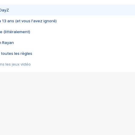
 DayZ
 a 13 ans (et vous l'avez ignoré)
e (littéralement)
im Rayan
 toutes les règles
s les jeux vidéo
us choquant de Rockstar ? - Le scandale BULLY
e plus moche de Steam
du RÊVE tourne au CAUCHEMAR
pendant 8 heures
it… à tort
umiliés par un jeu vidéo