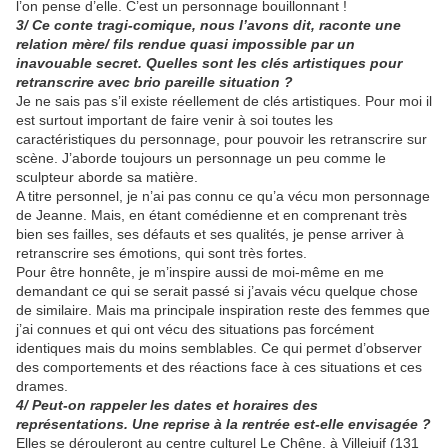
l’on pense d’elle. C’est un personnage bouillonnant !
3/ Ce conte tragi-comique, nous l’avons dit, raconte une
relation mère/ fils rendue quasi impossible par un
inavouable secret. Quelles sont les clés artistiques pour
retranscrire avec brio pareille situation ?
Je ne sais pas s’il existe réellement de clés artistiques. Pour moi il
est surtout important de faire venir à soi toutes les
caractéristiques du personnage, pour pouvoir les retranscrire sur
scène. J’aborde toujours un personnage un peu comme le
sculpteur aborde sa matière.
A titre personnel, je n’ai pas connu ce qu’a vécu mon personnage
de Jeanne. Mais, en étant comédienne et en comprenant très
bien ses failles, ses défauts et ses qualités, je pense arriver à
retranscrire ses émotions, qui sont très fortes.
Pour être honnête, je m’inspire aussi de moi-même en me
demandant ce qui se serait passé si j’avais vécu quelque chose
de similaire. Mais ma principale inspiration reste des femmes que
j’ai connues et qui ont vécu des situations pas forcément
identiques mais du moins semblables. Ce qui permet d’observer
des comportements et des réactions face à ces situations et ces
drames.
4/ Peut-on rappeler les dates et horaires des
représentations. Une reprise à la rentrée est-elle envisagée ?
Elles se dérouleront au centre culturel Le Chêne, à Villejuif (131