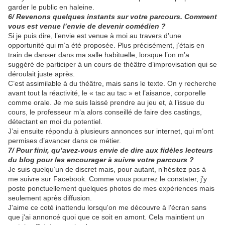
garder le public en haleine.
6/ Revenons quelques instants sur votre parcours. Comment
vous est venue l’envie de devenir comédien ?
Si je puis dire, l’envie est venue à moi au travers d’une
opportunité qui m’a été proposée. Plus précisément, j’étais en
train de danser dans ma salle habituelle, lorsque l’on m’a
suggéré de participer à un cours de théâtre d’improvisation qui se
déroulait juste après.
C’est assimilable à du théâtre, mais sans le texte. On y recherche
avant tout la réactivité, le « tac au tac » et l’aisance, corporelle
comme orale. Je me suis laissé prendre au jeu et, à l’issue du
cours, le professeur m’a alors conseillé de faire des castings,
détectant en moi du potentiel.
J’ai ensuite répondu à plusieurs annonces sur internet, qui m’ont
permises d’avancer dans ce métier.
7/ Pour finir, qu’avez-vous envie de dire aux fidèles lecteurs
du blog pour les encourager à suivre votre parcours ?
Je suis quelqu’un de discret mais, pour autant, n’hésitez pas à
me suivre sur Facebook. Comme vous pourrez le constater, j’y
poste ponctuellement quelques photos de mes expériences mais
seulement après diffusion.
J'aime ce coté inattendu lorsqu'on me découvre à l'écran sans
que j'ai annoncé quoi que ce soit en amont. Cela maintient un