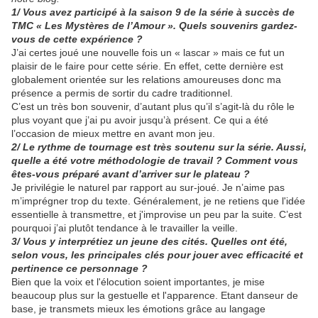
1/ Vous avez participé à la saison 9 de la série à succès de
TMC « Les Mystères de l’Amour ». Quels souvenirs gardez-
vous de cette expérience ?
J’ai certes joué une nouvelle fois un « lascar » mais ce fut un
plaisir de le faire pour cette série. En effet, cette dernière est
globalement orientée sur les relations amoureuses donc ma
présence a permis de sortir du cadre traditionnel.
C’est un très bon souvenir, d’autant plus qu’il s’agit-là du rôle le
plus voyant que j’ai pu avoir jusqu’à présent. Ce qui a été
l’occasion de mieux mettre en avant mon jeu.
2/ Le rythme de tournage est très soutenu sur la série. Aussi,
quelle a été votre méthodologie de travail ? Comment vous
êtes-vous préparé avant d’arriver sur le plateau ?
Je privilégie le naturel par rapport au sur-joué. Je n’aime pas
m’imprégner trop du texte. Généralement, je ne retiens que l'idée
essentielle à transmettre, et j'improvise un peu par la suite. C’est
pourquoi j’ai plutôt tendance à le travailler la veille.
3/ Vous y interprétiez un jeune des cités. Quelles ont été,
selon vous, les principales clés pour jouer avec efficacité et
pertinence ce personnage ?
Bien que la voix et l'élocution soient importantes, je mise
beaucoup plus sur la gestuelle et l'apparence. Etant danseur de
base, je transmets mieux les émotions grâce au langage