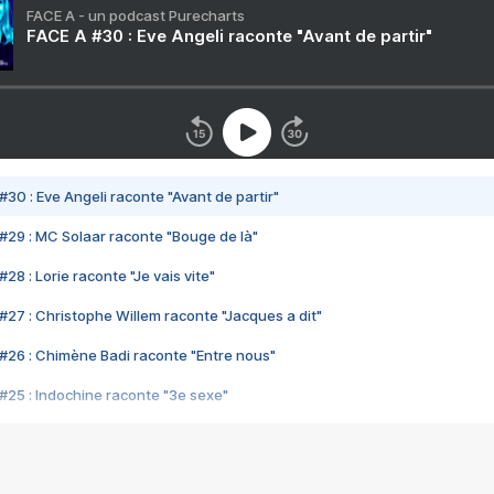
FACE A - un podcast Purecharts
FACE A #30 : Eve Angeli raconte "Avant de partir"
#30 : Eve Angeli raconte "Avant de partir"
#29 : MC Solaar raconte "Bouge de là"
28 : Lorie raconte "Je vais vite"
#27 : Christophe Willem raconte "Jacques a dit"
#26 : Chimène Badi raconte "Entre nous"
#25 : Indochine raconte "3e sexe"
#24 : Zaho raconte "C'est chelou"
#23 : Patrick Bruel raconte "Au café des délices"