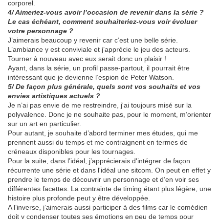
corporel.
4/ Aimeriez-vous avoir l’occasion de revenir dans la série ?
Le cas échéant, comment souhaiteriez-vous voir évoluer
votre personnage ?
J’aimerais beaucoup y revenir car c’est une belle série.
L’ambiance y est conviviale et j’apprécie le jeu des acteurs.
Tourner à nouveau avec eux serait donc un plaisir !
Ayant, dans la série, un profil passe-partout, il pourrait être
intéressant que je devienne l’espion de Peter Watson.
5/ De façon plus générale, quels sont vos souhaits et vos
envies artistiques actuels ?
Je n’ai pas envie de me restreindre, j'ai toujours misé sur la
polyvalence. Donc je ne souhaite pas, pour le moment, m’orienter
sur un art en particulier.
Pour autant, je souhaite d’abord terminer mes études, qui me
prennent aussi du temps et me contraignent en termes de
créneaux disponibles pour les tournages.
Pour la suite, dans l’idéal, j’apprécierais d'intégrer de façon
récurrente une série et dans l'idéal une sitcom. On peut en effet y
prendre le temps de découvrir un personnage et d’en voir ses
différentes facettes. La contrainte de timing étant plus légère, une
histoire plus profonde peut y être développée.
A l’inverse, j’aimerais aussi participer à des films car le comédien
doit y condenser toutes ses émotions en peu de temps pour