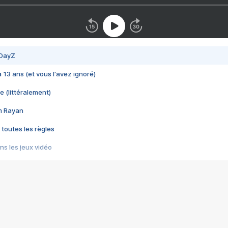
 DayZ
 a 13 ans (et vous l'avez ignoré)
e (littéralement)
im Rayan
 toutes les règles
s les jeux vidéo
us choquant de Rockstar ? - Le scandale BULLY
e plus moche de Steam
du RÊVE tourne au CAUCHEMAR
pendant 8 heures