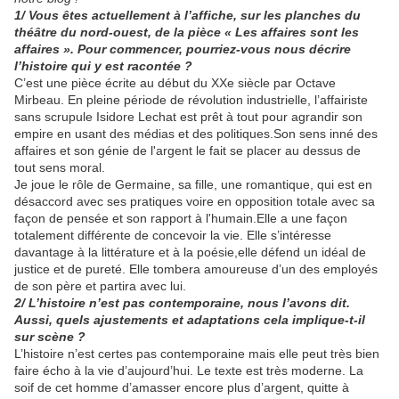
1/ Vous êtes actuellement à l’affiche, sur les planches du
théâtre du nord-ouest, de la pièce « Les affaires sont les
affaires ». Pour commencer, pourriez-vous nous décrire
l’histoire qui y est racontée ?
C’est une pièce écrite au début du XXe siècle par Octave
Mirbeau. En pleine période de révolution industrielle, l’affairiste
sans scrupule Isidore Lechat est prêt à tout pour agrandir son
empire en usant des médias et des politiques.Son sens inné des
affaires et son génie de l'argent le fait se placer au dessus de
tout sens moral.
Je joue le rôle de Germaine, sa fille, une romantique, qui est en
désaccord avec ses pratiques voire en opposition totale avec sa
façon de pensée et son rapport à l'humain.Elle a une façon
totalement différente de concevoir la vie. Elle s’intéresse
davantage à la littérature et à la poésie,elle défend un idéal de
justice et de pureté. Elle tombera amoureuse d’un des employés
de son père et partira avec lui.
2/ L’histoire n’est pas contemporaine, nous l’avons dit.
Aussi, quels ajustements et adaptations cela implique-t-il
sur scène ?
L’histoire n’est certes pas contemporaine mais elle peut très bien
faire écho à la vie d’aujourd’hui. Le texte est très moderne. La
soif de cet homme d’amasser encore plus d’argent, quitte à