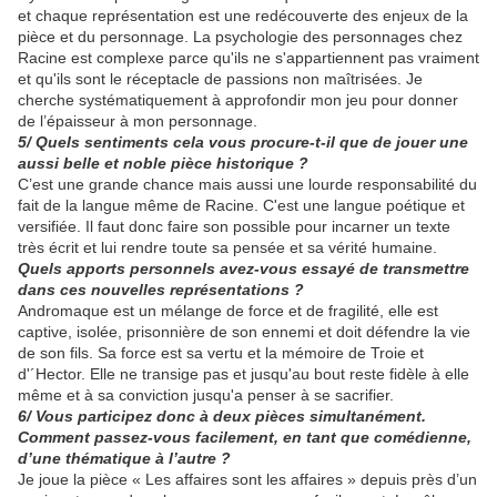
et chaque représentation est une redécouverte des enjeux de la
pièce et du personnage. La psychologie des personnages chez
Racine est complexe parce qu'ils ne s'appartiennent pas vraiment
et qu'ils sont le réceptacle de passions non maîtrisées. Je
cherche systématiquement à approfondir mon jeu pour donner
de l’épaisseur à mon personnage.
5/ Quels sentiments cela vous procure-t-il que de jouer une
aussi belle et noble pièce historique ?
C’est une grande chance mais aussi une lourde responsabilité du
fait de la langue même de Racine. C'est une langue poétique et
versifiée. Il faut donc faire son possible pour incarner un texte
très écrit et lui rendre toute sa pensée et sa vérité humaine.
Quels apports personnels avez-vous essayé de transmettre
dans ces nouvelles représentations ?
Andromaque est un mélange de force et de fragilité, elle est
captive, isolée, prisonnière de son ennemi et doit défendre la vie
de son fils. Sa force est sa vertu et la mémoire de Troie et
d'´Hector. Elle ne transige pas et jusqu'au bout reste fidèle à elle
même et à sa conviction jusqu'a penser à se sacrifier.
6/ Vous participez donc à deux pièces simultanément.
Comment passez-vous facilement, en tant que comédienne,
d’une thématique à l’autre ?
Je joue la pièce « Les affaires sont les affaires » depuis près d’un