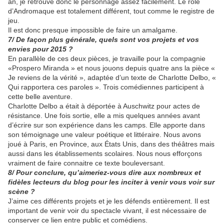
an, je retrouve donc le personnage assez facilement. Le rôle
d’Andromaque est totalement différent, tout comme le registre de
jeu.
Il est donc presque impossible de faire un amalgame.
7/ De façon plus générale, quels sont vos projets et vos
envies pour 2015 ?
En parallèle de ces deux pièces, je travaille pour la compagnie
«Prospero Miranda » et nous jouons depuis quatre ans la pièce «
Je reviens de la vérité », adaptée d’un texte de Charlotte Delbo, «
Qui rapportera ces paroles ». Trois comédiennes participent à
cette belle aventure.
Charlotte Delbo a était à déportée à Auschwitz pour actes de
résistance. Une fois sortie, elle a mis quelques années avant
d’écrire sur son expérience dans les camps. Elle apporte dans
son témoignage une valeur poétique et littéraire. Nous avons
joué à Paris, en Province, aux États Unis, dans des théâtres mais
aussi dans les établissements scolaires. Nous nous efforçons
vraiment de faire connaitre ce texte bouleversant.
8/ Pour conclure, qu’aimeriez-vous dire aux nombreux et
fidèles lecteurs du blog pour les inciter à venir vous voir sur
scène ?
J’aime ces différents projets et je les défends entièrement. Il est
important de venir voir du spectacle vivant, il est nécessaire de
conserver ce lien entre public et comédiens.